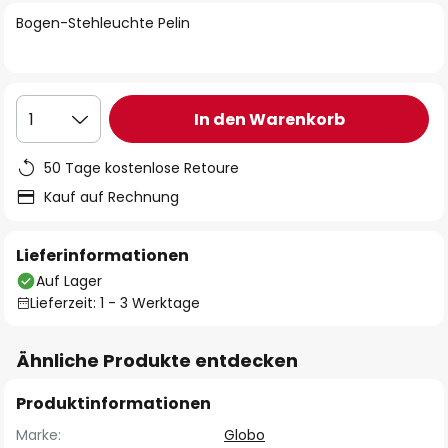
springen
Bogen-Stehleuchte Pelin
In den Warenkorb
1
50 Tage kostenlose Retoure
Kauf auf Rechnung
Lieferinformationen
Auf Lager
Lieferzeit: 1 - 3 Werktage
Ähnliche Produkte entdecken
Produktinformationen
Marke:
Globo