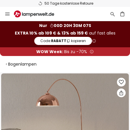
50 Tage kostenlose Retoure
Zum
Inhalt
springen
he
Nur
00D 20H 30M 06S
EXTRA 10% ab 109 € & 13% ab 159 €
auf fast alles
Code:
RABATT
kopieren
WOW Week:
Bis zu -70%
Bogenlampen
Zum
Ende
der
Bildgalerie
springen