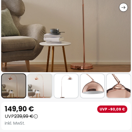
Zum
149,90 €
UVP -90,09 €
Anfang
UVP
239,99 €
der
inkl. MwSt.
Bildgalerie