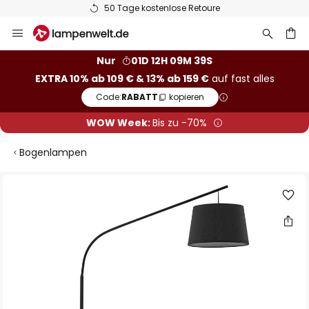
50 Tage kostenlose Retoure
Zum
Inhalt
springen
he
Nur
01D 12H 09M 38S
EXTRA 10% ab 109 € & 13% ab 159 €
auf fast alles
Code:
RABATT
kopieren
WOW Week:
Bis zu -70%
Bogenlampen
Zum
Ende
der
Bildgalerie
springen