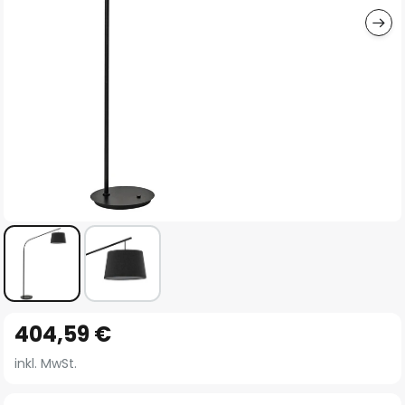
Zum
404,59 €
Anfang
der
inkl. MwSt.
Bildgalerie