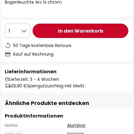
springen
Bogenleuchte Arc ls chrom
In den Warenkorb
1
50 Tage kostenlose Retoure
Kauf auf Rechnung
Lieferinformationen
Lieferzeit: 3 - 4 Wochen
29,90 €
Sperrgutzuschlag inkl. MwSt.
Ähnliche Produkte entdecken
Produktinformationen
Marke:
Aluminor