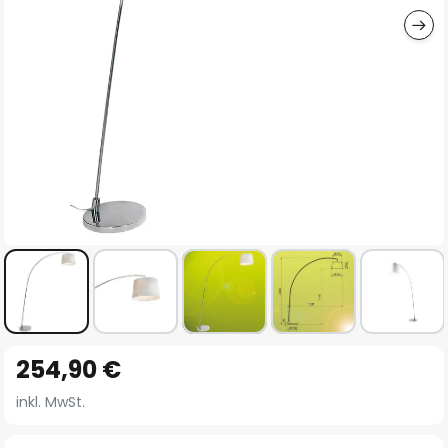
Zum
254,90 €
Anfang
der
inkl. MwSt.
Bildgalerie