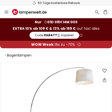
50 Tage kostenlose Retoure
Zum
Inhalt
springen
he
Nur
01D 08H 13M 59S
EXTRA 10% ab 109 € & 13% ab 159 €
auf fast alles
Code:
RABATT
kopieren
WOW Week:
Bis zu -70%
Bogenlampen
Zum
Ende
der
Bildgalerie
springen