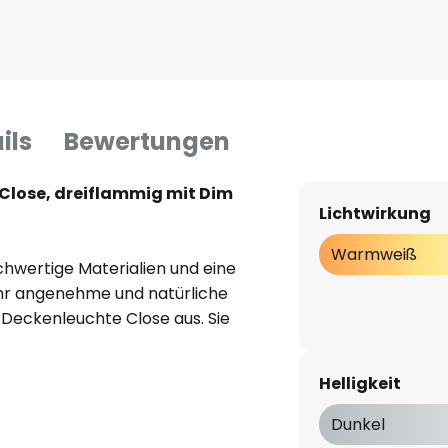
ils
Bewertungen
Close, dreiflammig mit Dim
Lichtwirkung
Warmweiß
chwertige Materialien und eine
ehr angenehme und natürliche
-Deckenleuchte Close aus. Sie
al und flach gehaltenen
n Seiten und drei darin
Helligkeit
sich in den runden
en Abdeckungen befinden. Diese
Dunkel
nd lassen sich über einen