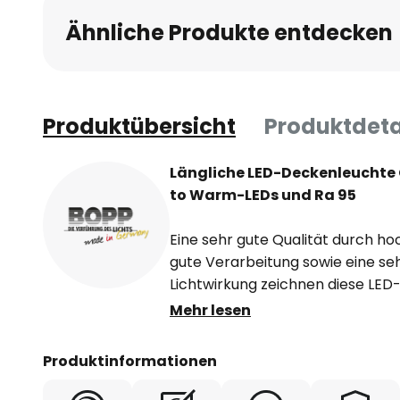
Ähnliche Produkte entdecken
Produktübersicht
Produktdeta
Längliche LED-Deckenleuchte 
to Warm-LEDs und Ra 95
Eine sehr gute Qualität durch ho
gute Verarbeitung sowie eine s
Lichtwirkung zeichnen diese LED
besteht aus einem langen, schm
Mehr lesen
Aluminiumkorpus mit abgerundete
verbauten LED-Lichtquellen, die 
Produktinformationen
Lichtauslässen hinter satiniert
strahlen warmweißes Licht aus u