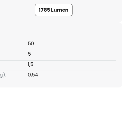
1785 Lumen
50
5
1,5
g):
0,54