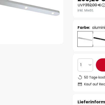
UVP
352,00 €
inkl. MwSt.
Farbe:
alumin
1
50 Tage kos
Kauf auf Re
Lieferinfor