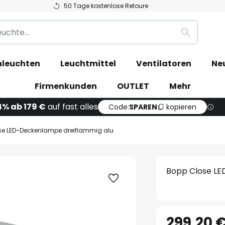
50 Tage kostenlose Retoure
Suche
leuchten
Leuchtmittel
Ventilatoren
Ne
Firmenkunden
OUTLET
Mehr
4% ab 179 €
auf fast alles
Code:
SPAREN
kopieren
se LED-Deckenlampe dreiflammig alu
Bopp Close LE
299,20 