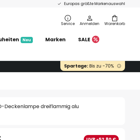
Europas größte Markenauswahl
Service
Anmelden
Warenkorb
uheiten
Marken
SALE
Neu
Spartage:
Bis zu -70%
D-Deckenlampe dreiflammig alu
€
UVP -52,80 €