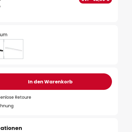
ium
In den Warenkorb
tenlose Retoure
chnung
mationen