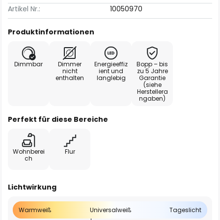
Artikel Nr.:
10050970
Produktinformationen
Dimmbar
Dimmer
Energieeffiz
Bopp – bis
nicht
ient und
zu 5 Jahre
enthalten
langlebig
Garantie
(siehe
Herstellera
ngaben)
Perfekt für diese Bereiche
Wohnberei
Flur
ch
Lichtwirkung
Warmweiß
Universalweiß
Tageslicht