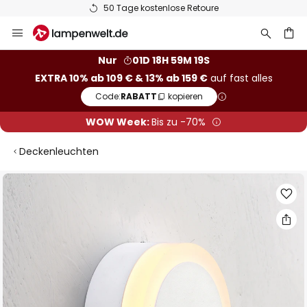
50 Tage kostenlose Retoure
Zum
Inhalt
springen
he
Nur
01D 18H 59M 18S
EXTRA 10% ab 109 € & 13% ab 159 €
auf fast alles
Code:
RABATT
kopieren
WOW Week:
Bis zu -70%
Deckenleuchten
Zum
Ende
der
Bildgalerie
springen