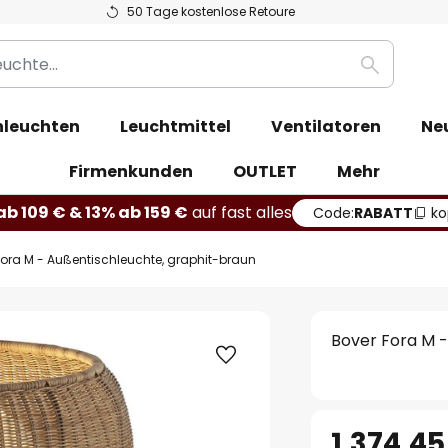
50 Tage kostenlose Retoure
Suche
leuchten
Leuchtmittel
Ventilatoren
Ne
Firmenkunden
OUTLET
Mehr
b 109 € & 13% ab 159 €
auf fast alles
Code:
RABATT
ko
Fora M - Außentischleuchte, graphit-braun
Bover Fora M -
1.374,45