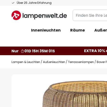
Zum
Über 25 Jahre Erfahrung
Inhalt
Finden
springen
Sie
Ihre
Innenleuchten
Räume
Außen
Leuchte...
EXTRA 10% a
Nur
01D 15H 35M 00S
Lampen & Leuchten
Außenleuchten
Terrassenlampen
Bover 
Zum
Ende
der
Bildgalerie
springen