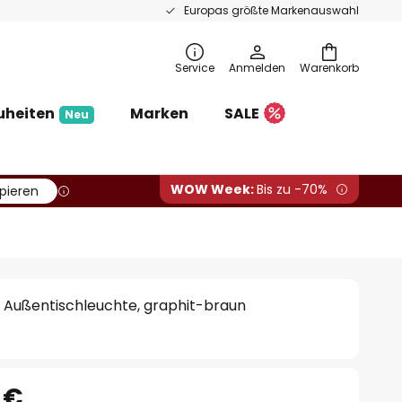
Europas größte Markenauswahl
Service
Anmelden
Warenkorb
uheiten
Marken
SALE
Neu
WOW Week:
Bis zu -70%
pieren
 Außentischleuchte, graphit-braun
 €