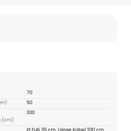
70
m):
50
330
g (cm):
Ø Fuß 35 cm, Länge Kabel 330 cm