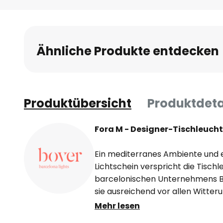
Ähnliche Produkte entdecken
Produktübersicht
Produktdeta
Fora M - Designer-Tischleuch
Ein mediterranes Ambiente und
Lichtschein verspricht die Tisch
barcelonischen Unternehmens Bo
sie ausreichend vor allen Witter
aber natürlich auch im Inneren 
Mehr lesen
kommen. Die Designer von Fora M