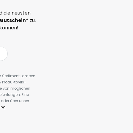
d die neusten
Gutschein*
zu,
 können!
em Sortiment Lampen
 Produktpreis-
te von möglichen
fehlungen. Eine
 oder über unser
ung
.