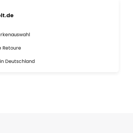
lt.de
arkenauswahl
e Retoure
1 in Deutschland