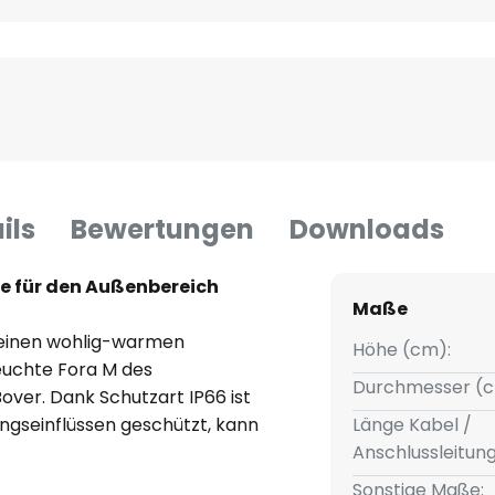
ils
Bewertungen
Downloads
te für den Außenbereich
Maße
 einen wohlig-warmen
Höhe (cm):
leuchte Fora M des
Durchmesser (c
ver. Dank Schutzart IP66 ist
ungseinflüssen geschützt, kann
Länge Kabel /
des Hauses zum Einsatz
Anschlussleitun
 haben genau diese flexible
Sonstige Maße: