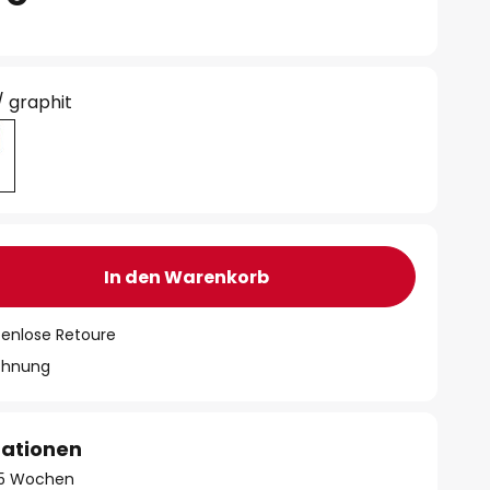
/ graphit
In den Warenkorb
tenlose Retoure
chnung
mationen
- 5 Wochen