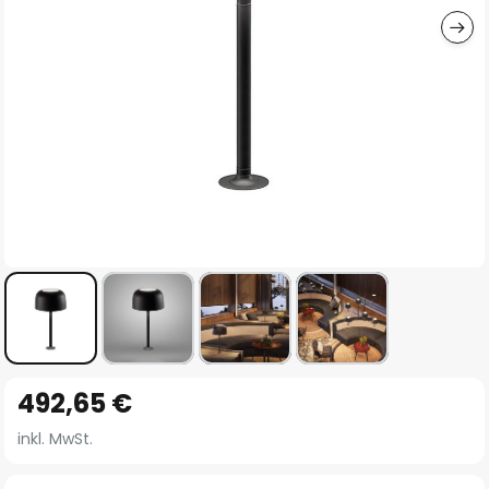
Zum
492,65 €
Anfang
der
inkl. MwSt.
Bildgalerie