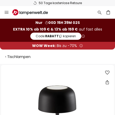
50 Tage kostenlose Retoure
Zum
Inhalt
springen
he
Nur
00D 15H 39M 01S
EXTRA 10% ab 109 € & 13% ab 159 €
auf fast alles
Code:
RABATT
kopieren
WOW Week:
Bis zu -70%
Tischlampen
Zum
Ende
der
Bildgalerie
springen