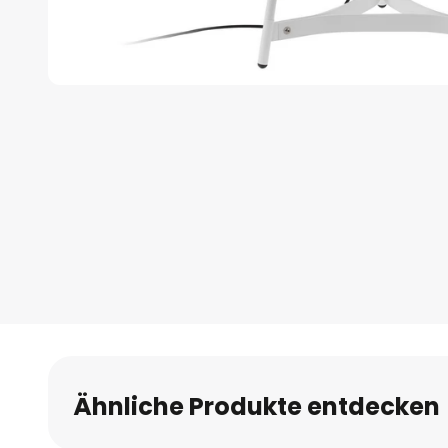
Zum
Anfang
der
Bildgalerie
springen
Ähnliche Produkte entdecken