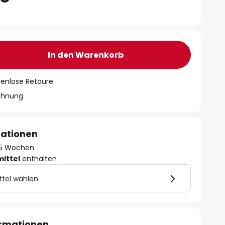
In den Warenkorb
tenlose Retoure
chnung
mationen
- 5 Wochen
mittel
enthalten
ttel wählen
ormationen