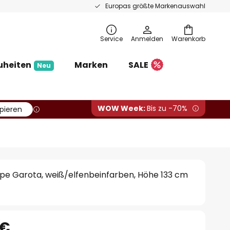
Europas größte Markenauswahl
Service
Anmelden
Warenkorb
uheiten
Marken
SALE
Neu
WOW Week:
Bis zu -70%
pieren
pe Garota, weiß/elfenbeinfarben, Höhe 133 cm
 €