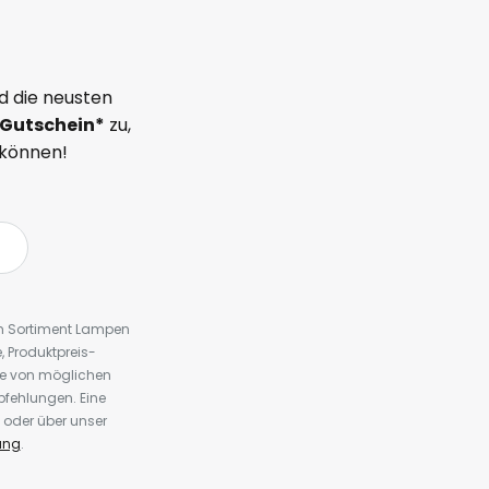
d die neusten
Gutschein*
zu,
 können!
em Sortiment Lampen
 Produktpreis-
te von möglichen
fehlungen. Eine
 oder über unser
ung
.