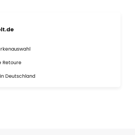
lt.de
arkenauswahl
e Retoure
1 in Deutschland