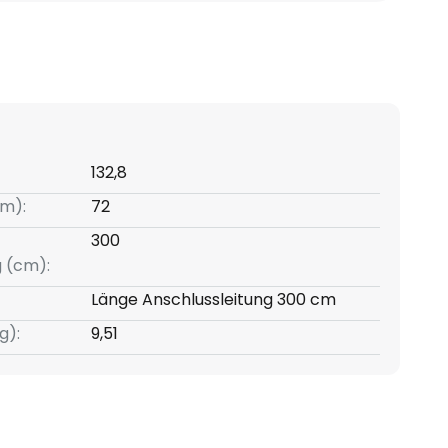
132,8
m):
72
300
g (cm):
Länge Anschlussleitung 300 cm
g):
9,51