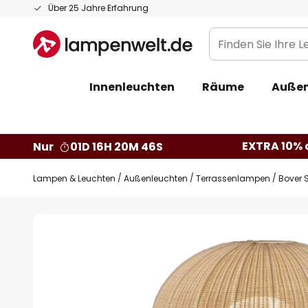
Zum
Über 25 Jahre Erfahrung
Inhalt
Finden
springen
Sie
Ihre
Innenleuchten
Räume
Außen
Leuchte...
EXTRA 10% a
Nur
01D 16H 20M 45S
Lampen & Leuchten
Außenleuchten
Terrassenlampen
Bover 
Zum
Ende
der
Bildgalerie
springen