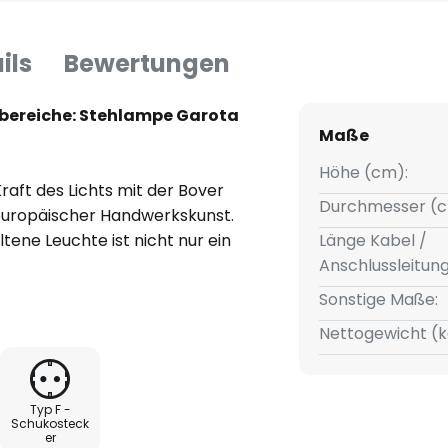
ils
Bewertungen
bereiche: Stehlampe Garota
Maße
Höhe (cm):
raft des Lichts mit der Bover
Durchmesser (c
europäischer Handwerkskunst.
tene Leuchte ist nicht nur ein
Länge Kabel /
 Terrasse, sondern auch ein
Anschlussleitun
t einer Schutzart von IP66. Sie
Sonstige Maße:
dringen von Staub und starkem
Nettogewicht (k
zur idealen Wahl für den
esignte Stehlampe vereint
chafft eine Atmosphäre, die
Typ F -
gend sein kann.
Schukosteck
er