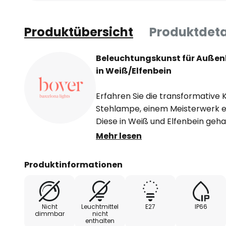
Produktübersicht
Produktdeta
Beleuchtungskunst für Außen
in Weiß/Elfenbein
Erfahren Sie die transformative K
Stehlampe, einem Meisterwerk 
Diese in Weiß und Elfenbein gehal
ästhetisches Statement für jede
Mehr lesen
robustes Beleuchtungselement mi
ist damit optimal gegen das Ein
Produktinformationen
Strahlwasser geschützt, was sie 
Außenbereich macht. Diese topd
Eleganz mit Funktionalität und s
Nicht
Leuchtmittel
E27
IP66
sowohl beruhigend als auch anre
dimmbar
nicht
enthalten