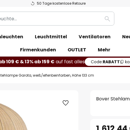
50 Tage kostenlose Retoure
Suche
leuchten
Leuchtmittel
Ventilatoren
Ne
Firmenkunden
OUTLET
Mehr
b 109 € & 13% ab 159 €
auf fast alles
Code:
RABATT
ko
Stehlampe Garota, weiß/elfenbeinfarben, Höhe 133 cm
Bover Stehlam
1.612,44