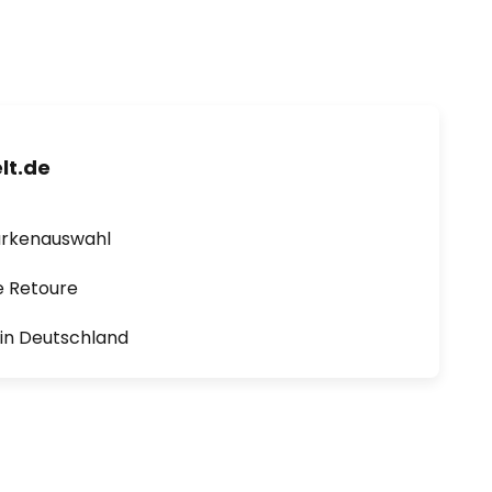
lt.de
arkenauswahl
e Retoure
1 in Deutschland