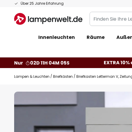
Zum
Über 25 Jahre Erfahrung
Inhalt
Finden
springen
Sie
Ihre
Innenleuchten
Räume
Außen
Leuchte...
EXTRA 10% a
Nur
02D 11H 04M 04S
Lampen & Leuchten
Briefkästen
Briefkasten Letterman V, Zeitung
Zum
Ende
der
Bildgalerie
springen