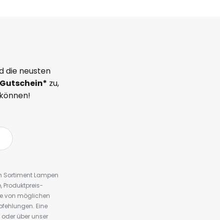
d die neusten
Gutschein*
zu,
 können!
em Sortiment Lampen
 Produktpreis-
te von möglichen
fehlungen. Eine
 oder über unser