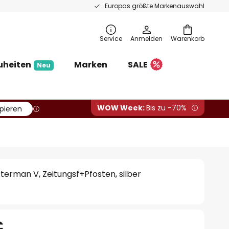
Europas größte Markenauswahl
Service
Anmelden
Warenkorb
uheiten
Marken
SALE
Neu
WOW Week:
Bis zu -70%
pieren
tterman V, Zeitungsf+Pfosten, silber
€