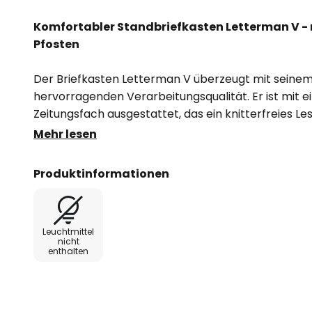
Komfortabler Standbriefkasten Letterman V -
Pfosten
Der Briefkasten Letterman V überzeugt mit seinem 
hervorragenden Verarbeitungsqualität. Er ist mit 
Zeitungsfach ausgestattet, das ein knitterfreies L
ist Letterman V die ideale Lösung für alle Zeitungs
Mehr lesen
Anspruch an den Zustand ihrer Lektüre haben.
Produktinformationen
Die Einwurföffnung des Briefkastens ist mit einer 
von 3,5 cm so dimensioniert, dass auch C4-Umsch
werden können. Lieferung inklusive Pfosten: 8 x 4 x
Leuchtmittel
nicht
enthalten