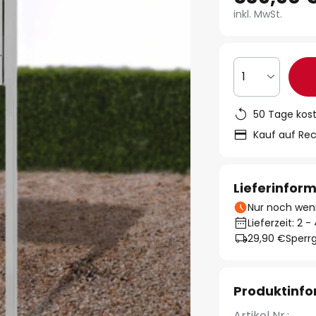
inkl. MwSt.
1
50 Tage kos
Kauf auf Re
Lieferinfor
Nur noch weni
Lieferzeit: 2 
29,90 €
Sperrg
Produktinf
Artikel Nr.: