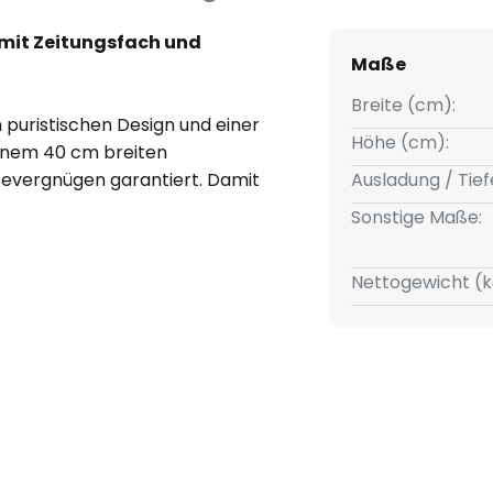
 mit Zeitungsfach und
Maße
Breite (cm):
puristischen Design und einer
Höhe (cm):
einem 40 cm breiten
esevergnügen garantiert. Damit
Ausladung / Tief
leser, die einen besonderen
Sonstige Maße:
Nettogewicht (k
Länge von 32,5 cm und einer Höhe
läge ungeknickt eingeworfen
 144 cm.