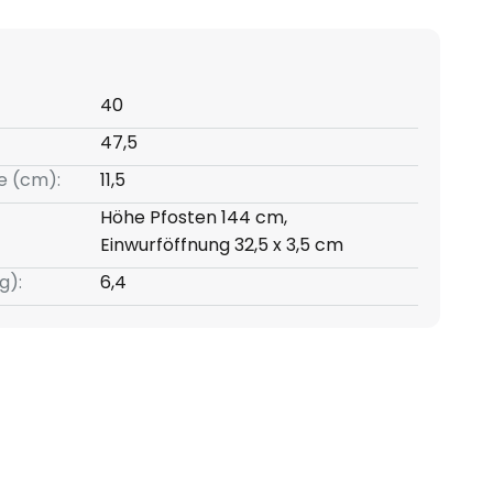
40
47,5
e (cm):
11,5
Höhe Pfosten 144 cm,
Einwurföffnung 32,5 x 3,5 cm
g):
6,4