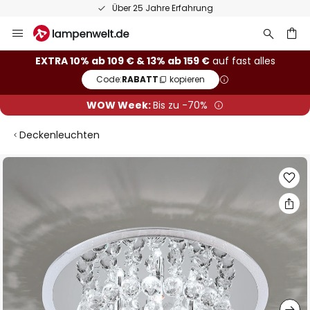
Über 25 Jahre Erfahrung
Zum
Inhalt
springen
he
EXTRA 10% ab 109 € & 13% ab 159 €
auf fast alles
Code:
RABATT
kopieren
WOW Week:
Bis zu -70%
Deckenleuchten
Zum
Ende
der
Bildgalerie
springen