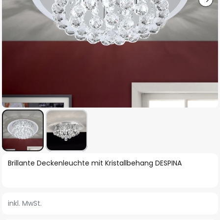
Zum
Brillante Deckenleuchte mit Kristallbehang DESPINA
Anfang
der
Bildgalerie
inkl. MwSt.
springen