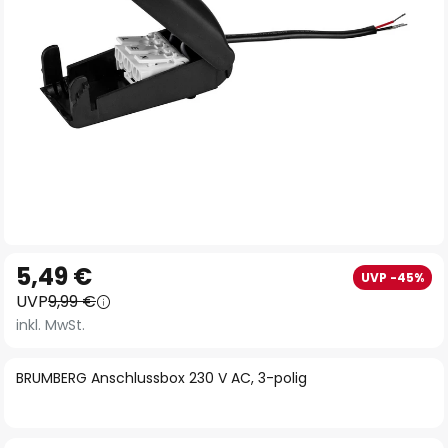
Zum
5,49 €
UVP -45%
Anfang
UVP
9,99 €
der
inkl. MwSt.
Bildgalerie
springen
BRUMBERG Anschlussbox 230 V AC, 3-polig