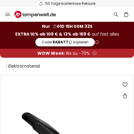
50 Tage kostenlose Retoure
Zum
Inhalt
springen
he
Nur
01D 15H 00M 33S
EXTRA 10% ab 109 € & 13% ab 159 €
auf fast alles
Code:
RABATT
kopieren
WOW Week:
Bis zu -70%
Elektromaterial
Zum
Ende
der
Bildgalerie
springen