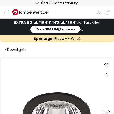
Über 25 Jahre Erfahrung
Zum
Inhalt
springen
he
EXTRA 11% ab 119 € & 14% ab 179 €
auf fast alles
Code:
SPAREN
kopieren
Spartage:
Bis zu -70%
Downlights
Zum
Ende
der
Bildgalerie
springen