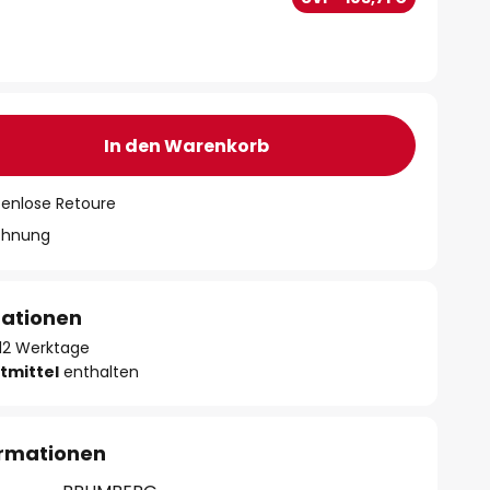
In den Warenkorb
tenlose Retoure
chnung
mationen
- 12 Werktage
tmittel
enthalten
ormationen