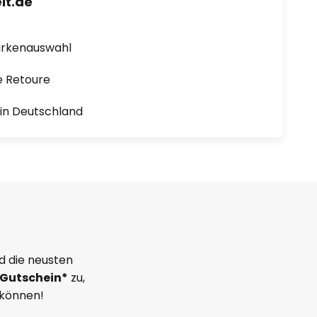
lt.de
arkenauswahl
e Retoure
1 in Deutschland
d die neusten
Gutschein*
zu,
 können!