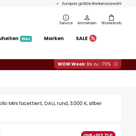
Europas größte Markenauswahl
Service
Anmelden
Warenkorb
uheiten
Marken
SALE
Neu
WOW Week:
Bis zu -70%
 Mini facettiert, DALI, rund, 3.000 K, silber
€
UVP -103,71 €