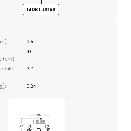
1408 Lumen
m):
11,5
10
t (cm):
chnitt
7.7
g):
0,24