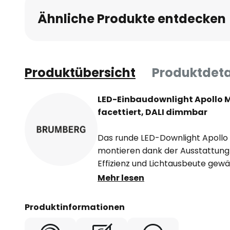
Ähnliche Produkte entdecken
Produktübersicht
Produktdeta
LED-Einbaudownlight Apollo Mi
facettiert, DALI dimmbar
Das runde LED-Downlight Apollo M
montieren dank der Ausstattung 
Effizienz und Lichtausbeute gewäh
silberne Reflektor mit rotations
Mehr lesen
strahlender Lichtstärkeverteilu
transparentem Kunststoff. Der L
Produktinformationen
wie alle Einbaudownlights der S
zur homogenen Ausleuchtung als