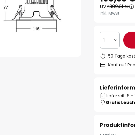
UVP
302,61 €
inkl. MwSt.
1
50 Tage kos
Kauf auf Re
Lieferinfor
Lieferzeit: 8 
Gratis Leuch
Produktinf