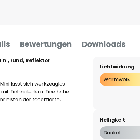
ils
Bewertungen
Downloads
ni, rund, Reflektor
Lichtwirkung
Warmweiß
ini lässt sich werkzeuglos
mit Einbaufedern. Eine hohe
rleisten der facettierte,
symmetrisch tief-breit-
ng und die Abdeckung aus
Helligkeit
ED-Einbaustrahler eignet sich
erie Apollo von Brumberg sowohl
Dunkel
 auch zur Setzung präziser