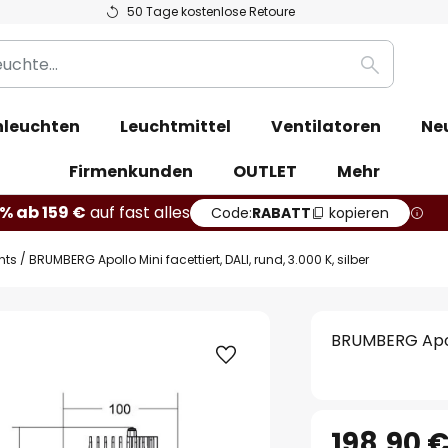
50 Tage kostenlose Retoure
Suche
leuchten
Leuchtmittel
Ventilatoren
Ne
Firmenkunden
OUTLET
Mehr
% ab 159 €
auf fast alles
Code:
RABATT
kopieren
hts
BRUMBERG Apollo Mini facettiert, DALI, rund, 3.000 K, silber
BRUMBERG Apollo
198,90 