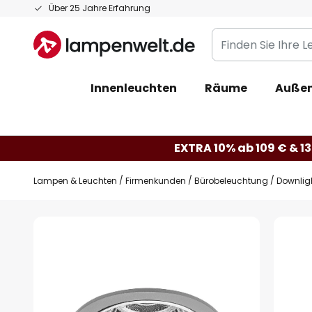
Zum
Über 25 Jahre Erfahrung
Inhalt
Finden
springen
Sie
Ihre
Innenleuchten
Räume
Außen
Leuchte...
EXTRA 10% ab 109 € & 13
Lampen & Leuchten
Firmenkunden
Bürobeleuchtung
Downlig
Zum
Ende
der
Bildgalerie
springen