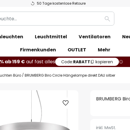
50 Tage kostenlose Retoure
Suche
leuchten
Leuchtmittel
Ventilatoren
Ne
Firmenkunden
OUTLET
Mehr
% ab 159 €
auf fast alles
Code:
RABATT
kopieren
euchten Büro
BRUMBERG Biro Circle Hängelampe direkt DALI silber
BRUMBERG Biro 
inkl. MwSt.