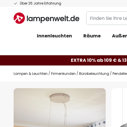
Zum
Über 25 Jahre Erfahrung
Inhalt
Finden
springen
Sie
Ihre
Innenleuchten
Räume
Außen
Leuchte...
EXTRA 10% ab 109 € & 13
Lampen & Leuchten
Firmenkunden
Bürobeleuchtung
Pendell
Zum
Ende
der
Bildgalerie
springen