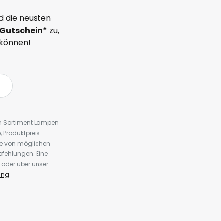
d die neusten
Gutschein*
zu,
 können!
em Sortiment Lampen
 Produktpreis-
te von möglichen
fehlungen. Eine
 oder über unser
ung
.