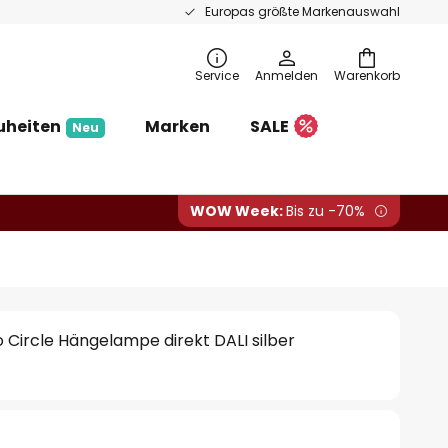
Europas größte Markenauswahl
Service
Anmelden
Warenkorb
uheiten
Marken
SALE
Neu
WOW Week:
Bis zu -70%
Circle Hängelampe direkt DALI silber