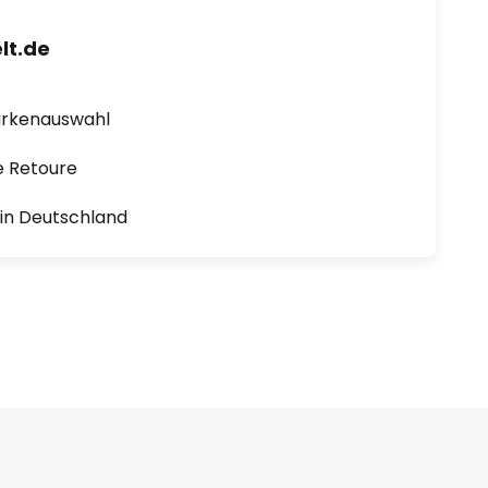
lt.de
arkenauswahl
e Retoure
1 in Deutschland