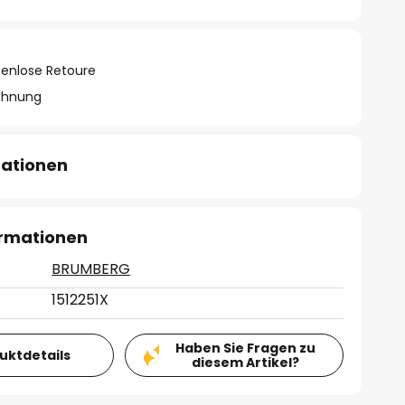
tenlose Retoure
chnung
mationen
ormationen
BRUMBERG
1512251X
Haben Sie Fragen zu
duktdetails
diesem Artikel?