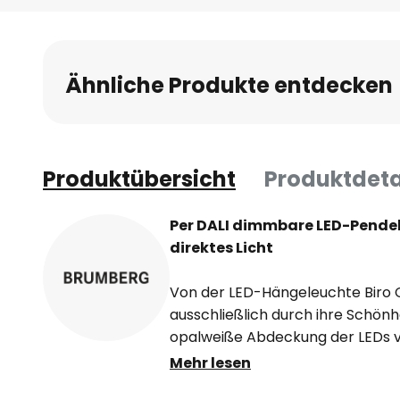
Ähnliche Produkte entdecken
Produktübersicht
Produktdeta
Per DALI dimmbare LED-Pendel-
direktes Licht
Von der LED-Hängeleuchte Biro C
ausschließlich durch ihre Schönh
opalweiße Abdeckung der LEDs v
zu einem Blendeffekt kommt. Para
Mehr lesen
mit einem breiten Abstrahlwinkel