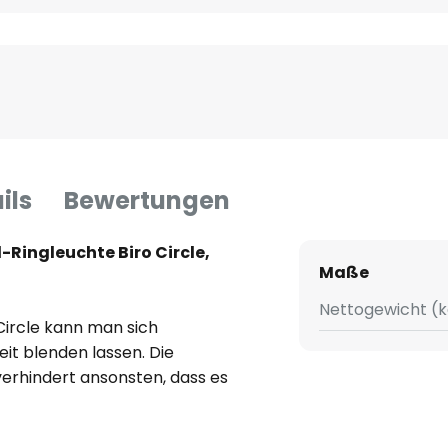
ils
Bewertungen
Ringleuchte Biro Circle,
Maße
Nettogewicht (k
ircle kann man sich
eit blenden lassen. Die
erhindert ansonsten, dass es
llel sorgt diese in Verbindung
 für eine sehr gute