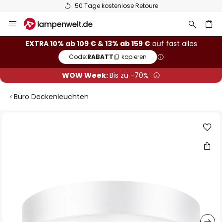
50 Tage kostenlose Retoure
Zum
Inhalt
springen
he
EXTRA 10% ab 109 € & 13% ab 159 €
auf fast alles
Code:
RABATT
kopieren
WOW Week:
Bis zu -70%
Büro Deckenleuchten
Zum
Ende
der
Bildgalerie
springen