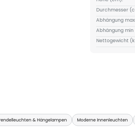
Stahl / Kunststoff
Durchmesser (c
 (ta): -20 °C - +25 °C
Abhängung max
rät, schaltbar, nicht dimmbar
Abhängung min 
Nettogewicht (k
Pendelleuchten & Hängelampen
Moderne Innenleuchten