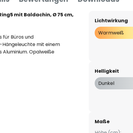
Ring5 mit Baldachin, Ø 75 cm,
Lichtwirkung
Warmweiß
s für Büros und
D-Hängeleuchte mit einem
s Aluminium. Opalweiße
en das Licht der im Ring
 nach oben und unten
Helligkeit
t mittels feiner Stahlseile, die
Dunkel
 % indirekt
-breit-strahlender
dex CRI > 80
Maße
: 276.000 h, Lebensdauer
Höhe (cm):