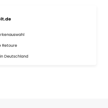
lt.de
arkenauswahl
e Retoure
1 in Deutschland