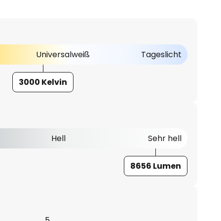
Universalweiß
Tageslicht
3000 Kelvin
Hell
Sehr hell
8656 Lumen
5