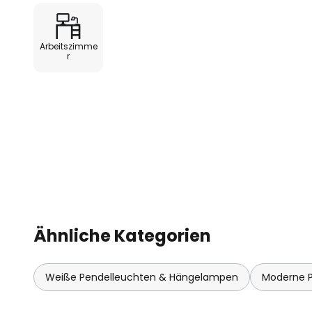
L80/B20 bei 25 °C: 153.000 h
- Gehäusewerkstoff: Aluminium / 
- zulässige Umgebungstemperatur
Arbeitszimme
- mit elektronischem Betriebsge
r
Ähnliche Kategorien
Weiße Pendelleuchten & Hängelampen
Moderne 