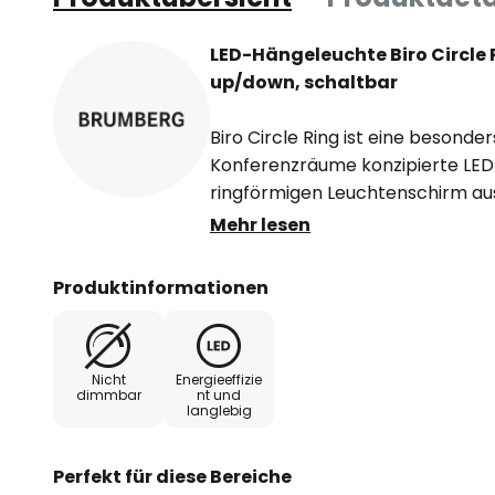
LED-Hängeleuchte Biro Circle 
up/down, schaltbar
Biro Circle Ring ist eine besonder
Konferenzräume konzipierte LE
ringförmigen Leuchtenschirm au
Abdeckungen aus Kunststoff lass
Mehr lesen
verbauten LEDs optimal verteilt
abstrahlen. Die Aufhängung erfolg
Produktinformationen
im runden Baldachin münden.
- Lichtabstrahlung 70 % direkt, 30
Nicht
Energieeffizie
- mit rotationssymmetrisch tief
dimmbar
nt und
langlebig
Lichtstärkeverteilung
- allgemeiner Farbwiedergabein
- Lebensdauer L70/B50 bei 25 °C
Perfekt für diese Bereiche