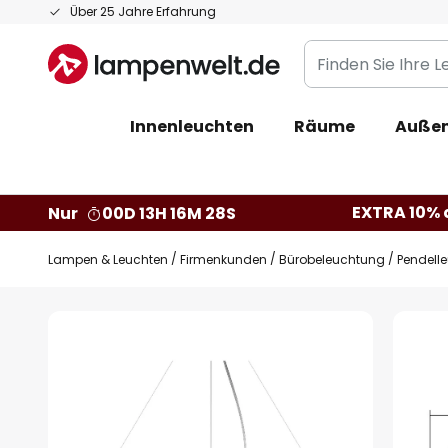
Zum
Über 25 Jahre Erfahrung
Inhalt
Finden
springen
Sie
Ihre
Innenleuchten
Räume
Außen
Leuchte...
EXTRA 10% a
Nur
00D 13H 16M 27S
Lampen & Leuchten
Firmenkunden
Bürobeleuchtung
Pendell
Zum
Ende
der
Bildgalerie
springen