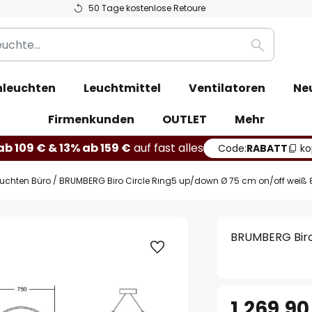
50 Tage kostenlose Retoure
Suche
leuchten
Leuchtmittel
Ventilatoren
Ne
Firmenkunden
OUTLET
Mehr
b 109 € & 13% ab 159 €
auf fast alles
Code:
RABATT
ko
euchten Büro
BRUMBERG Biro Circle Ring5 up/down Ø 75 cm on/off weiß 
BRUMBERG Biro
1.269,90