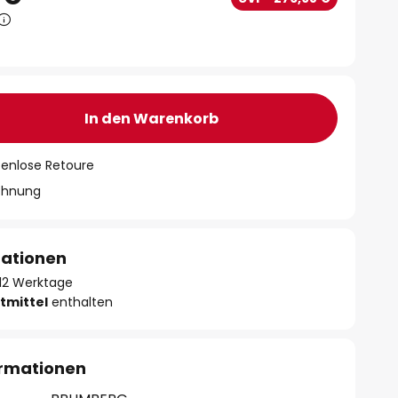
In den Warenkorb
tenlose Retoure
chnung
mationen
- 12 Werktage
tmittel
enthalten
ormationen