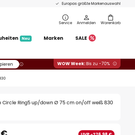
Europas größte Markenauswahl
Service
Anmelden
Warenkorb
uheiten
Marken
SALE
Neu
WOW Week:
Bis zu -70%
pieren
830
 Circle Ring5 up/down Ø 75 cm on/off weiß 830
 €
UVP -276,98 €