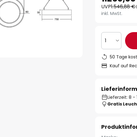
UVP
1.546,88 €
inkl. MwSt.
1
50 Tage kos
Kauf auf Re
Lieferinfor
Lieferzeit: 8 
Gratis Leuch
Produktinf