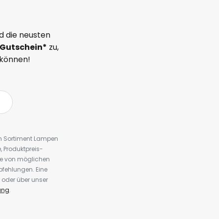
d die neusten
Gutschein*
zu,
 können!
em Sortiment Lampen
 Produktpreis-
te von möglichen
fehlungen. Eine
 oder über unser
ung
.