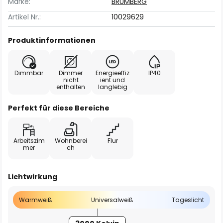
Marke:
BRUMBERG
Artikel Nr.:
10029629
Produktinformationen
Dimmbar
Dimmer
Energieeffiz
IP40
nicht
ient und
enthalten
langlebig
Perfekt für diese Bereiche
Arbeitszim
Wohnberei
Flur
mer
ch
Lichtwirkung
Warmweiß
Universalweiß
Tageslicht