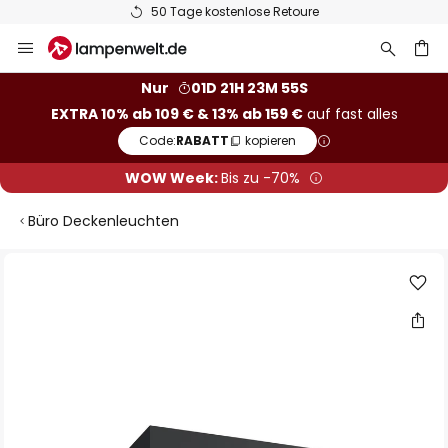
50 Tage kostenlose Retoure
Zum
Inhalt
springen
he
Nur
01D 21H 23M 54S
EXTRA 10% ab 109 € & 13% ab 159 €
auf fast alles
Code:
RABATT
kopieren
WOW Week:
Bis zu -70%
Büro Deckenleuchten
Zum
Ende
der
Bildgalerie
springen