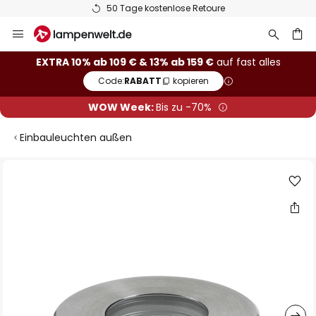
50 Tage kostenlose Retoure
Zum
Inhalt
springen
he
EXTRA 10% ab 109 € & 13% ab 159 €
auf fast alles
Code:
RABATT
kopieren
WOW Week:
Bis zu -70%
Einbauleuchten außen
Zum
Ende
der
Bildgalerie
springen