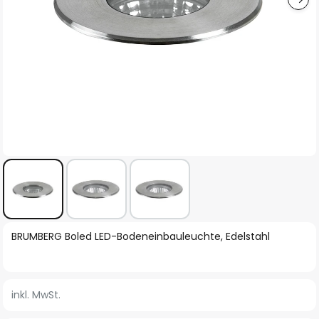
Zum
BRUMBERG Boled LED-Bodeneinbauleuchte, Edelstahl
Anfang
der
Bildgalerie
inkl. MwSt.
springen