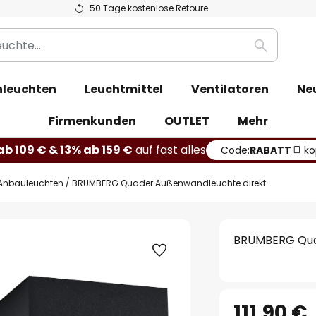
50 Tage kostenlose Retoure
Suche
leuchten
Leuchtmittel
Ventilatoren
Ne
Firmenkunden
OUTLET
Mehr
b 109 € & 13% ab 159 €
auf fast alles
Code:
RABATT
ko
Anbauleuchten
BRUMBERG Quader Außenwandleuchte direkt
BRUMBERG Qua
111,90 €