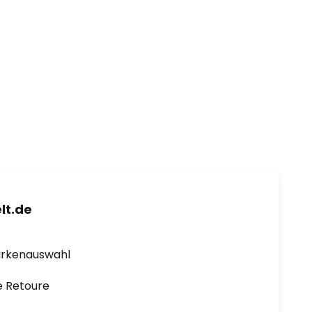
lt.de
arkenauswahl
e Retoure