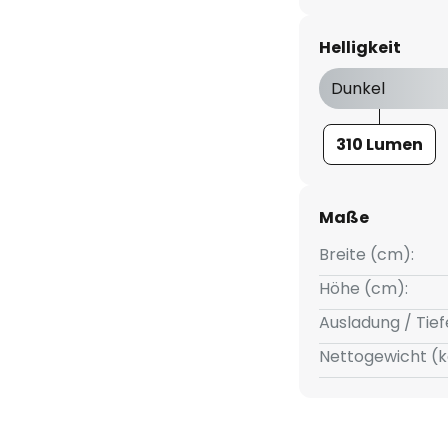
r äußeren Einflüssen geschützt
Helligkeit
Dunkel
310 Lumen
Maße
Breite (cm):
Höhe (cm):
Ausladung / Tief
Nettogewicht (k