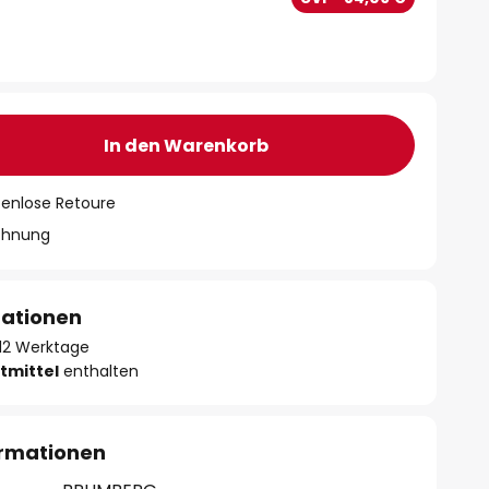
In den Warenkorb
tenlose Retoure
chnung
mationen
- 12 Werktage
tmittel
enthalten
ormationen