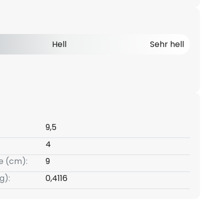
Hell
Sehr hell
9,5
4
e (cm):
9
g):
0,4116