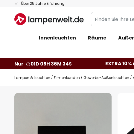
Zum
Über 25 Jahre Erfahrung
Inhalt
Finden
springen
Sie
Ihre
Innenleuchten
Räume
Außen
Leuchte...
EXTRA 10% a
Nur
01D 05H 36M 33S
Lampen & Leuchten
Firmenkunden
Gewerbe-Außenleuchten
Zum
Ende
der
Bildgalerie
springen