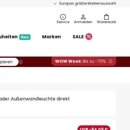
Europas größte Markenauswahl
Service
Anmelden
Warenkorb
uheiten
Marken
SALE
Neu
WOW Week:
Bis zu -70%
pieren
der Außenwandleuchte direkt
UVP -84,09 €