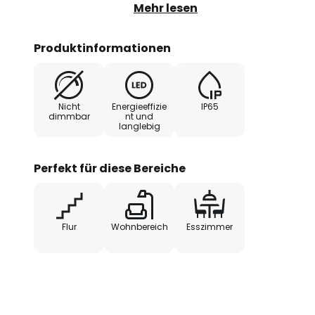
Aluminium, die Abdeckung der vo
Mehr lesen
liegenden LEDs aus Glas.
- Schutzart: IP65
Produktinformationen
- inklusive Betriebsgerät
Nicht
Energieeffizie
IP65
dimmbar
nt und
langlebig
Perfekt für diese Bereiche
Flur
Wohnbereich
Esszimmer