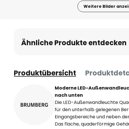
Weitere Bilder anze
Zum
Anfang
der
Bildgalerie
Ähnliche Produkte entdecken
springen
Produktübersicht
Produktdeta
Moderne LED-Außenwandleucht
nach unten
Die LED-Außenwandleuchte Quade
für den unterhalb gelegenen Bere
Eingangsbereiche und neben de
Das flache, quaderförmige Geh