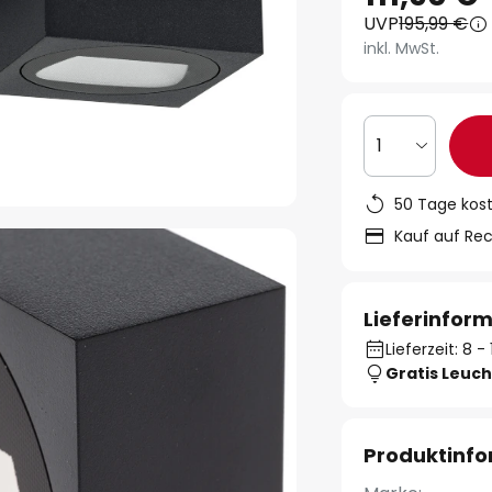
UVP
195,99 €
inkl. MwSt.
1
50 Tage kos
Kauf auf Re
Lieferinfor
Lieferzeit: 8 
Gratis Leuch
Produktinf