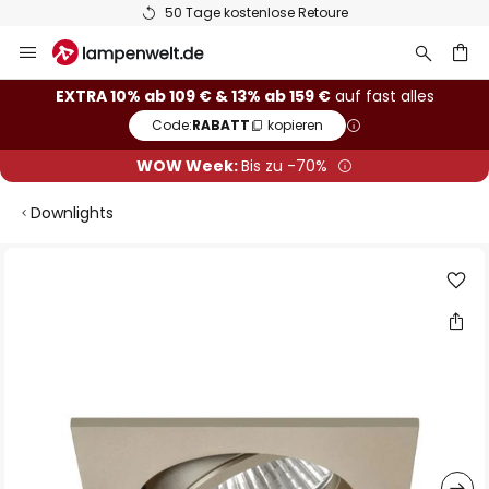
50 Tage kostenlose Retoure
Zum
Inhalt
springen
he
EXTRA 10% ab 109 € & 13% ab 159 €
auf fast alles
Code:
RABATT
kopieren
WOW Week:
Bis zu -70%
Downlights
Zum
Ende
der
Bildgalerie
springen