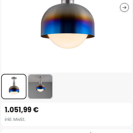
Zum
1.051,99 €
Anfang
der
inkl. MwSt.
Bildgalerie