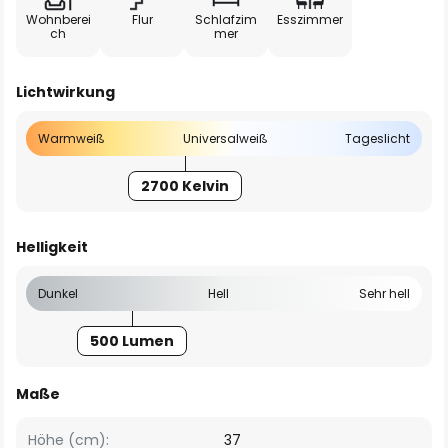
Wohnberei
Flur
Schlafzim
Esszimmer
ch
mer
Lichtwirkung
Warmweiß
Universalweiß
Tageslicht
2700 Kelvin
Helligkeit
Dunkel
Hell
Sehr hell
500 Lumen
Maße
Höhe (cm):
37