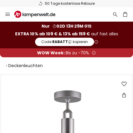
50 Tage kostenlose Retoure
Zum
Inhalt
springen
he
Nur
02D 13H 29M 00S
EXTRA 10% ab 109 € & 13% ab 159 €
auf fast alles
Code:
RABATT
kopieren
WOW Week:
Bis zu -70%
Deckenleuchten
Zum
Ende
der
Bildgalerie
springen