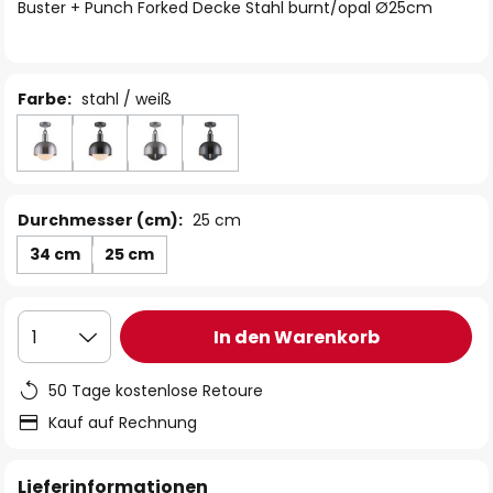
springen
Buster + Punch Forked Decke Stahl burnt/opal Ø25cm
Farbe:
stahl / weiß
Durchmesser (cm):
25 cm
34 cm
25 cm
In den Warenkorb
1
50 Tage kostenlose Retoure
Kauf auf Rechnung
Lieferinformationen