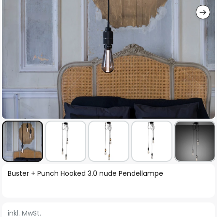
Zum
Buster + Punch Hooked 3.0 nude Pendellampe
Anfang
der
Bildgalerie
inkl. MwSt.