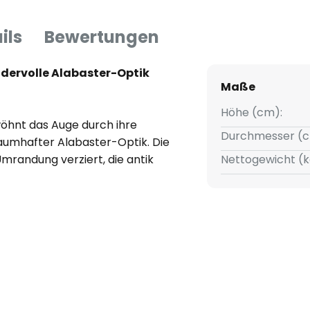
ils
Bewertungen
dervolle Alabaster-Optik
Maße
Höhe (cm):
öhnt das Auge durch ihre
Durchmesser (c
aumhafter Alabaster-Optik. Die
Umrandung verziert, die antik
Nettogewicht (k
estell schenkt der
eise ist das Metall in helleren
ine goldene Tönung aufweist.
euchte für klassische Zimmer
scht ist. Ein wundervoller
gangsbereichen, die eine
n.