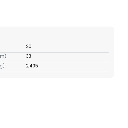
20
m):
33
g):
2,495