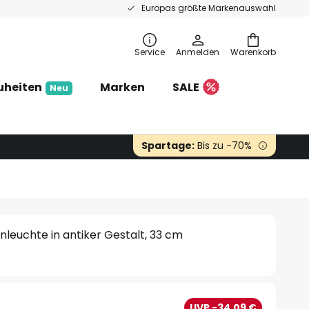
Europas größte Markenauswahl
Service
Anmelden
Warenkorb
uheiten
Marken
SALE
Neu
Spartage:
Bis zu -70%
nleuchte in antiker Gestalt, 33 cm
UVP -34,09 €