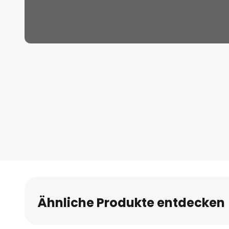
Zum
Anfang
der
Bildgalerie
springen
Ähnliche Produkte entdecken