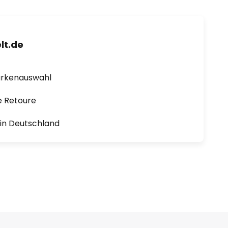
lt.de
arkenauswahl
e Retoure
1 in Deutschland