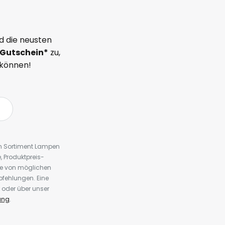
d die neusten
Gutschein*
zu,
 können!
em Sortiment Lampen
 Produktpreis-
te von möglichen
fehlungen. Eine
 oder über unser
ung
.