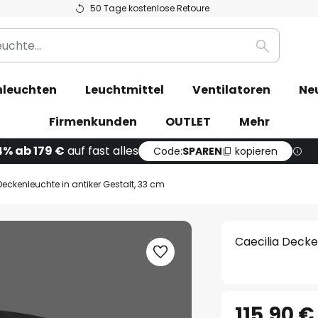
50 Tage kostenlose Retoure
Suche
leuchten
Leuchtmittel
Ventilatoren
Ne
Firmenkunden
OUTLET
Mehr
4% ab 179 €
auf fast alles
Code:
SPAREN
kopieren
Deckenleuchte in antiker Gestalt, 33 cm
Caecilia Decke
115,90 €