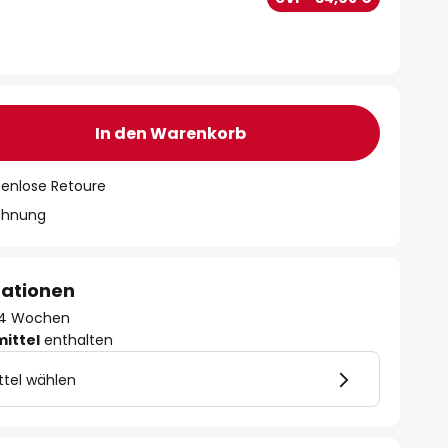
In den Warenkorb
tenlose Retoure
chnung
mationen
 - 4 Wochen
mittel
enthalten
ttel wählen