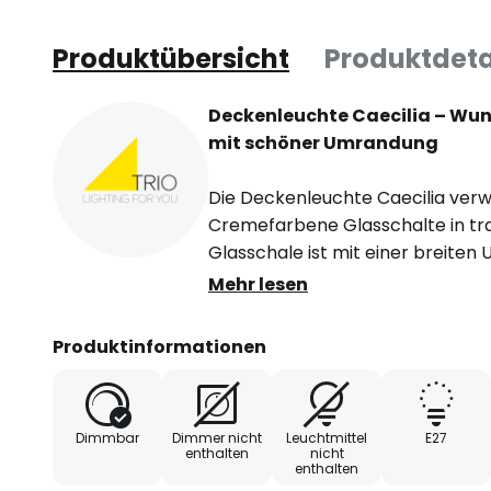
Produktübersicht
Produktdeta
Deckenleuchte Caecilia – Wun
mit schöner Umrandung
Die Deckenleuchte Caecilia verw
Cremefarbene Glasschalte in tr
Glasschale ist mit einer breiten 
anmutet. Das rostbraune Metallg
Mehr lesen
Deckenleuchte ihre Eleganz. Teilw
Nuancen gehalten, wodurch es e
Produktinformationen
Caecilia ist die richtige Deckenl
oder wenn eine antike Note gewün
Blickfang ist sie außerdem in Ein
Dimmbar
Dimmer nicht
Leuchtmittel
E27
einladende Wirkung erfüllen solle
enthalten
nicht
enthalten