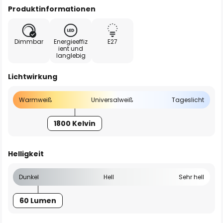
Produktinformationen
Dimmbar
Energieeffiz
E27
ient und
langlebig
Lichtwirkung
Warmweiß
Universalweiß
Tageslicht
1800 Kelvin
Helligkeit
Dunkel
Hell
Sehr hell
60 Lumen