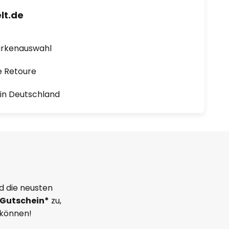
lt.de
arkenauswahl
e Retoure
1 in Deutschland
d die neusten
Gutschein*
zu,
 können!