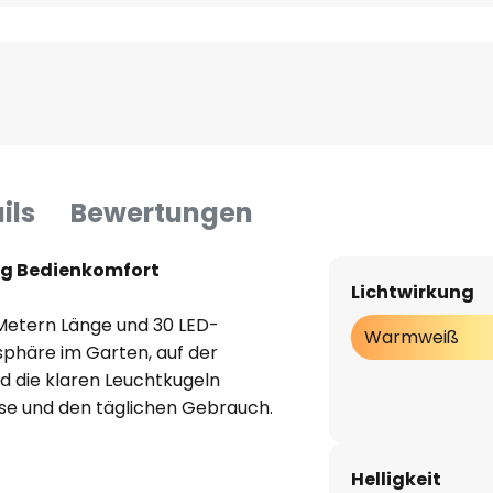
ils
Bewertungen
ng Bedienkomfort
Lichtwirkung
 Metern Länge und 30 LED-
Warmweiß
phäre im Garten, auf der
d die klaren Leuchtkugeln
sse und den täglichen Gebrauch.
 Lichter bequem ein- und
 verschiedenen Lichtmodi
Helligkeit