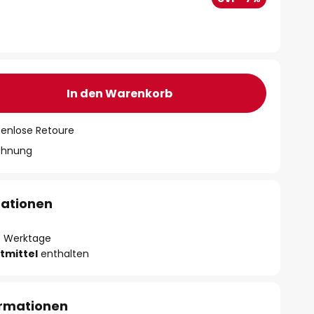
In den Warenkorb
tenlose Retoure
chnung
mationen
- 3 Werktage
tmittel
enthalten
ormationen