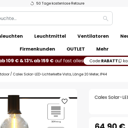
50 Tage kostenlose Retoure
Suche
leuchten
Leuchtmittel
Ventilatoren
Ne
Firmenkunden
OUTLET
Mehr
b 109 € & 13% ab 159 €
auf fast alles
Code:
RABATT
ko
utdoor
Calex Solar-LED-Lichterkette Vista, Länge 20 Meter, IP44
Calex Solar-LE
64,90 €