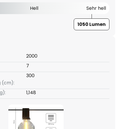
Hell
Sehr hell
1050 Lumen
2000
7
300
g (cm):
g):
1,148