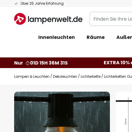
Zum
Über 25 Jahre Erfahrung
Inhalt
Finden
springen
Sie
Ihre
Innenleuchten
Räume
Außen
Leuchte...
EXTRA 10% a
Nur
01D 15H 36M 30S
Lampen & Leuchten
Dekoleuchten
Lichterkette
Lichterketten O
Zum
Ende
der
Bildgalerie
springen