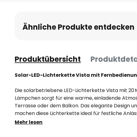
Anfang
der
Bildgalerie
Ähnliche Produkte entdecken
springen
Produktübersicht
Produktdeta
Solar-LED-Lichterkette Vista mit Fernbedienu
Die solarbetriebene LED-Lichterkette Vista mit 20
Lämpchen sorgt für eine warme, einladende Atmos
Terrasse oder dem Balkon. Das elegante Design un
machen diese Lichterkette ideal für festliche Anlä
Mit der beiliegenden Fernbedienung kannst du die
Mehr lesen
ausschalten, die Helligkeit anpassen und zwischen
wählen – für perfekte Stimmung per Knopfdruck.