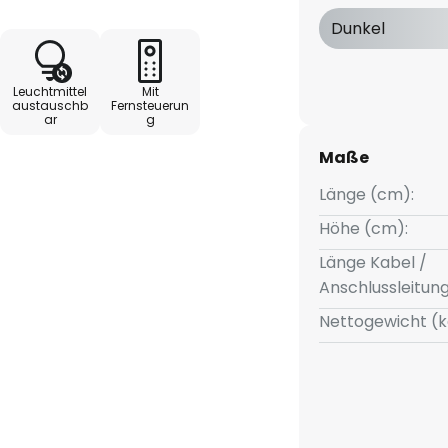
kku lädt die Lichterkette
Dunkel
nergiekosten Licht genießen
 Platzierungsmöglichkeiten.
Leuchtmittel
Mit
austauschb
Fernsteuerun
ar
g
Maße
Länge (cm):
Höhe (cm):
Länge Kabel /
Anschlussleitun
Nettogewicht (k