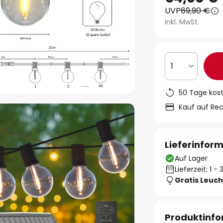
UVP
69,90 €
inkl. MwSt.
1
50 Tage kos
Kauf auf Re
Lieferinfor
Auf Lager
Lieferzeit: 1 
Gratis Leuch
Produktinf