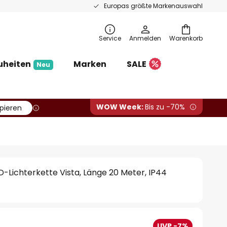
Europas größte Markenauswahl
Service
Anmelden
Warenkorb
uheiten
Marken
SALE
Neu
WOW Week:
Bis zu -70%
pieren
D-Lichterkette Vista, Länge 20 Meter, IP44
UVP -7%