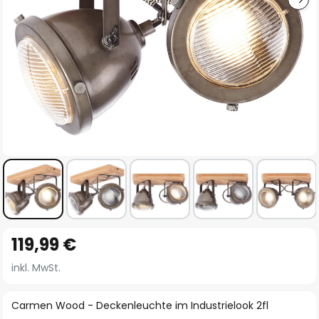
Zum
119,99 €
Anfang
der
inkl. MwSt.
Bildgalerie
springen
Carmen Wood - Deckenleuchte im Industrielook 2fl