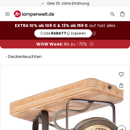
50 Tage kostenlose Retoure
Zum
Inhalt
springen
he
EXTRA 10% ab 109 € & 13% ab 159 €
auf fast alles
Code:
RABATT
kopieren
WOW Week:
Bis zu -70%
Deckenleuchten
Zum
Ende
der
Bildgalerie
springen