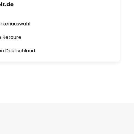
lt.de
arkenauswahl
e Retoure
1 in Deutschland