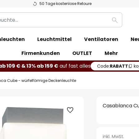
50 Tage kostenlose Retoure
Suche
leuchten
Leuchtmittel
Ventilatoren
Ne
Firmenkunden
OUTLET
Mehr
b 109 € & 13% ab 159 €
auf fast alles
Code:
RABATT
ko
ca Cube - würfelförmige Deckenleuchte
Casablanca Cu
inkl. MwSt.