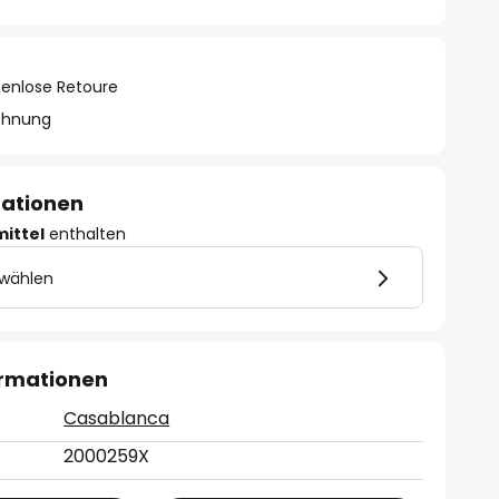
tenlose Retoure
chnung
mationen
mittel
enthalten
 wählen
ormationen
Casablanca
2000259X