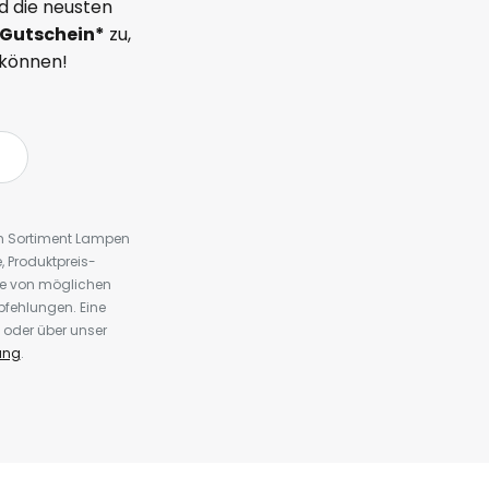
d die neusten
Gutschein*
zu,
 können!
em Sortiment Lampen
 Produktpreis-
te von möglichen
fehlungen. Eine
 oder über unser
ung
.