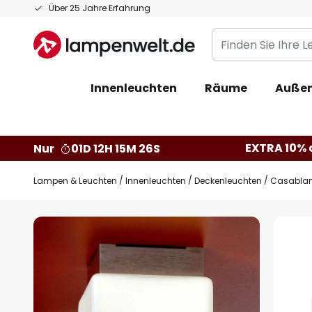
Zum
Über 25 Jahre Erfahrung
Inhalt
Finden
springen
Sie
Ihre
Innenleuchten
Räume
Außen
Leuchte...
EXTRA 10% a
Nur
01D 12H 15M 25S
Lampen & Leuchten
Innenleuchten
Deckenleuchten
Casablan
Zum
Ende
der
Bildgalerie
springen