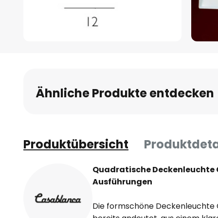
Zum
Anfang
der
Bildgalerie
Ähnliche Produkte entdecken
springen
Produktübersicht
Produktdeta
Quadratische Deckenleuchte C
Ausführungen
Die formschöne Deckenleuchte 