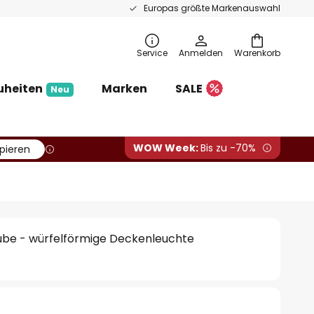
Europas größte Markenauswahl
Service
Anmelden
Warenkorb
uheiten
Marken
SALE
Neu
WOW Week:
Bis zu -70%
pieren
be - würfelförmige Deckenleuchte