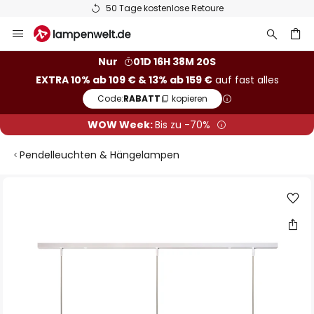
50 Tage kostenlose Retoure
Zum
Inhalt
springen
he
Nur
01D 16H 38M 19S
EXTRA 10% ab 109 € & 13% ab 159 €
auf fast alles
Code:
RABATT
kopieren
WOW Week:
Bis zu -70%
Pendelleuchten & Hängelampen
Zum
Ende
der
Bildgalerie
springen