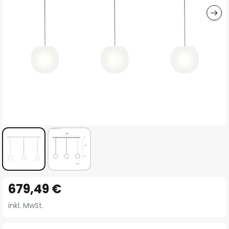
Zum
679,49 €
Anfang
der
inkl. MwSt.
Bildgalerie