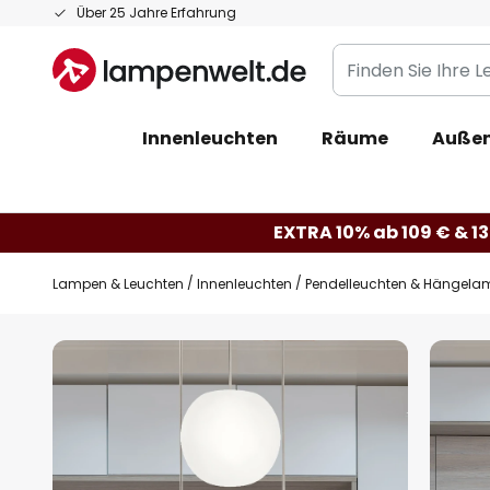
Zum
Über 25 Jahre Erfahrung
Inhalt
Finden
springen
Sie
Ihre
Innenleuchten
Räume
Außen
Leuchte...
EXTRA 10% ab 109 € & 13
Lampen & Leuchten
Innenleuchten
Pendelleuchten & Hängela
Zum
Ende
der
Bildgalerie
springen