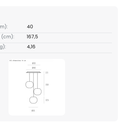
m):
40
 (cm):
167,5
g):
4,16