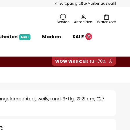
Europas größte Markenauswahl
Service
Anmelden
Warenkorb
uheiten
Marken
SALE
Neu
WOW Week:
Bis zu -70%
gelampe Acai, weiß, rund, 3-flg., Ø 21 cm, E27
€