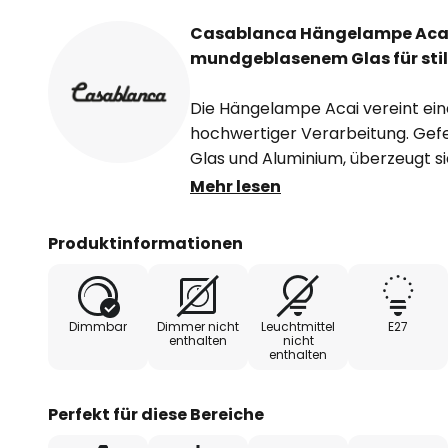
Casablanca Hängelampe Acai
mundgeblasenem Glas für stil
Die Hängelampe Acai vereint eine
hochwertiger Verarbeitung. Ge
Glas und Aluminium, überzeugt si
Formensprache und die harmoni
Mehr lesen
Materialien. Die runde, dreiflamm
gleichmäßige Lichtverteilung und 
Produktinformationen
Wohn- und Essbereichen, Fluren 
Farbgebung unterstreicht das mi
sich nahtlos in unterschiedlichste
Dimmbar
Dimmer nicht
Leuchtmittel
E27
enthalten
nicht
enthalten
Die Leuchte bietet die Möglichkeit,
anzupassen, da sie mit einem ext
Europa gefertigt, steht die Häng
Perfekt für diese Bereiche
Präzision. Ein Produkt, das nicht 