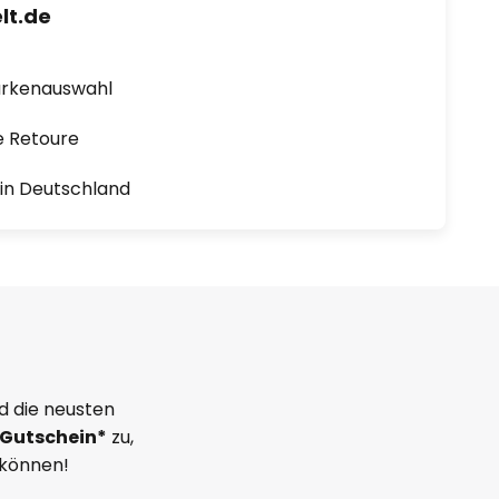
lt.de
arkenauswahl
e Retoure
1 in Deutschland
d die neusten
Gutschein*
zu,
 können!