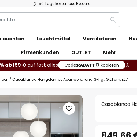
50 Tage kostenlose Retoure
Suche
leuchten
Leuchtmittel
Ventilatoren
Ne
Firmenkunden
OUTLET
Mehr
% ab 159 €
auf fast alles
Code:
RABATT
kopieren
mpen
Casablanca Hängelampe Acai, weiß, rund, 3-flg., Ø 21 cm, E27
Casablanca Hän
849,66 