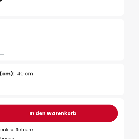
(cm):
40 cm
In den Warenkorb
tenlose Retoure
chnung