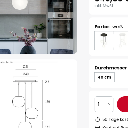
inkl. MwSt.
Farbe:
weiß
Durchmesser 
40 cm
1
50 Tage kos
Kauf auf Re