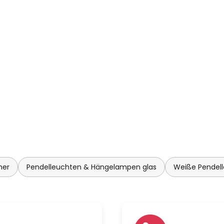
 Raum mit einer besonderen
mer
Pendelleuchten & Hängelampen glas
Weiße Pendel