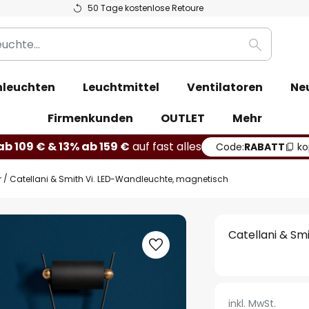
50 Tage kostenlose Retoure
Suche
leuchten
Leuchtmittel
Ventilatoren
Ne
Firmenkunden
OUTLET
Mehr
b 109 € & 13% ab 159 €
auf fast alles
Code:
RABATT
ko
r
Catellani & Smith Vi. LED-Wandleuchte, magnetisch
Catellani & Sm
inkl. MwSt.