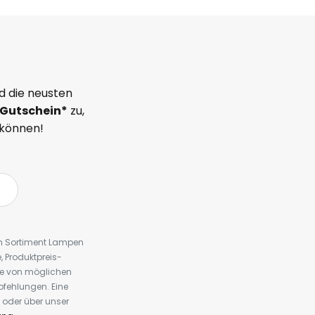
d die neusten
Gutschein*
zu,
 können!
em Sortiment Lampen
 Produktpreis-
te von möglichen
fehlungen. Eine
 oder über unser