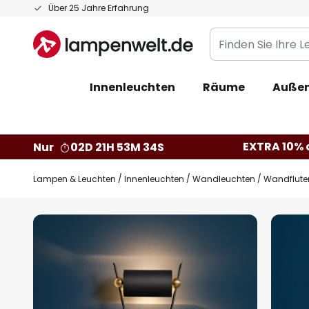
Zum
Über 25 Jahre Erfahrung
Inhalt
Finden
springen
Sie
Ihre
Innenleuchten
Räume
Außen
Leuchte...
EXTRA 10% a
Nur
02D 21H 53M 33S
Lampen & Leuchten
Innenleuchten
Wandleuchten
Wandflute
Zum
Ende
der
Bildgalerie
springen