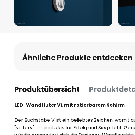
Zum
Anfang
der
Bildgalerie
Ähnliche Produkte entdecken
springen
Produktübersicht
Produktdeta
LED-Wandfluter Vi. mit rotierbarem Schirm
Der Buchstabe V ist ein beliebtes Zeichen, womit 
"victory" beginnt, das für Erfolg und Sieg steht. G