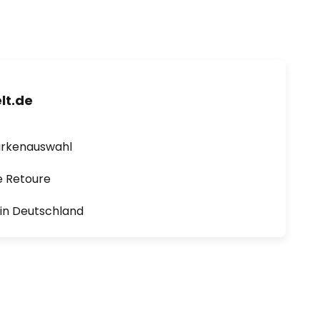
lt.de
arkenauswahl
e Retoure
1 in Deutschland