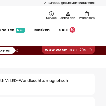
Europas größte Markenauswahl
Service
Anmelden
Warenkorb
uheiten
Marken
SALE
Neu
WOW Week:
Bis zu -70%
pieren
ith Vi. LED-Wandleuchte, magnetisch