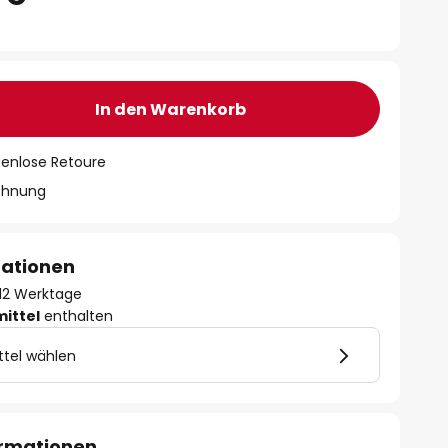
In den Warenkorb
tenlose Retoure
chnung
mationen
- 12 Werktage
mittel
enthalten
ttel wählen
ormationen