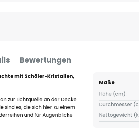
ils
Bewertungen
chte mit Schöler-Kristallen,
Maße
Höhe (cm):
man zur Lichtquelle an der Decke
Durchmesser (c
e sind es, die sich hier zu einem
derreihen und für Augenblicke
Nettogewicht (k
hen sind. Viele Räume kann man
hangenen Deckenleuchte in Form
rstklassig vorstellen. Die