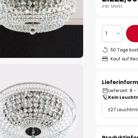
inkl. MwSt.
1
50 Tage kos
Kauf auf Re
Lieferinfor
Lieferzeit: 8 
Kein Leucht
E27 Leuchtmi
Produktinf