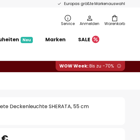
Europas größte Markenauswahl
Service
Anmelden
Warenkorb
uheiten
Marken
SALE
Neu
WOW Week:
Bis zu -70%
te Deckenleuchte SHERATA, 55 cm
 €