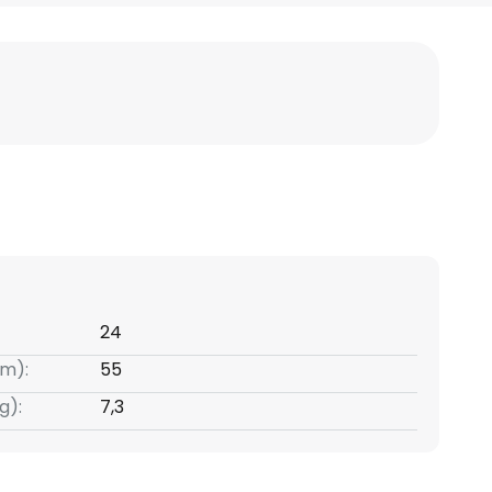
24
m):
55
g):
7,3