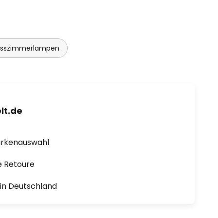
Esszimmerlampen
lt.de
arkenauswahl
e Retoure
1 in Deutschland