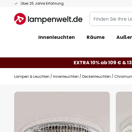
Zum
Über 25 Jahre Erfahrung
Inhalt
Finden
springen
Sie
Ihre
Innenleuchten
Räume
Außen
Leuchte...
EXTRA 10% ab 109 € & 13
Lampen & Leuchten
Innenleuchten
Deckenleuchten
Chromumr
Zum
Ende
der
Bildgalerie
springen