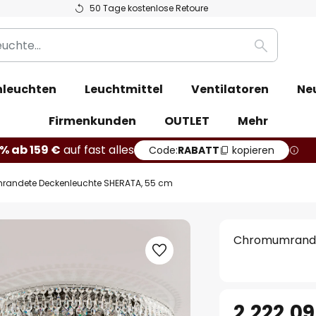
50 Tage kostenlose Retoure
Suche
leuchten
Leuchtmittel
Ventilatoren
Ne
Firmenkunden
OUTLET
Mehr
% ab 159 €
auf fast alles
Code:
RABATT
kopieren
andete Deckenleuchte SHERATA, 55 cm
Chromumrande
2.222,09