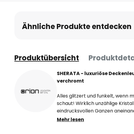
Anfang
der
Bildgalerie
Ähnliche Produkte entdecken
springen
Produktübersicht
Produktdeta
SHERATA - luxuriöse Deckenleu
verchromt
Alles glitzert und funkelt, wenn 
schaut! Wirklich unzählige Kristall
eindrucksvollen Ganzen aneinan
sorgen, die schöner als im Märc
Mehr lesen
sich im Licht dieser kristallbe
eines klassischen Deckenkorbes e