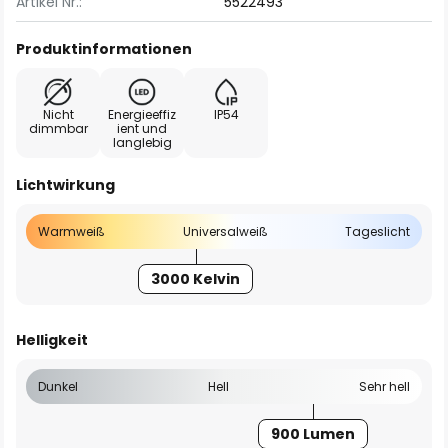
Artikel Nr.:
5522493
Produktinformationen
Nicht
Energieeffiz
IP54
dimmbar
ient und
langlebig
Lichtwirkung
Warmweiß
Universalweiß
Tageslicht
3000 Kelvin
Helligkeit
Dunkel
Hell
Sehr hell
900 Lumen