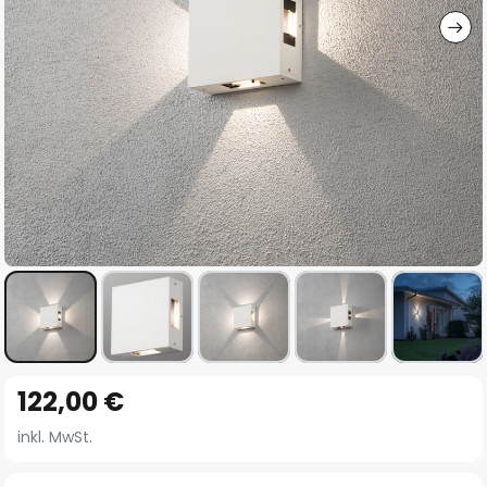
Zum
122,00 €
Anfang
der
inkl. MwSt.
Bildgalerie