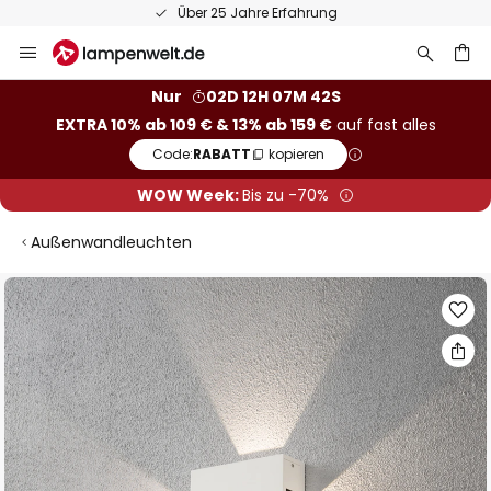
Über 25 Jahre Erfahrung
Zum
Inhalt
springen
he
Nur
02D 12H 07M 41S
EXTRA 10% ab 109 € & 13% ab 159 €
auf fast alles
Code:
RABATT
kopieren
WOW Week:
Bis zu -70%
Außenwandleuchten
Zum
Ende
der
Bildgalerie
springen