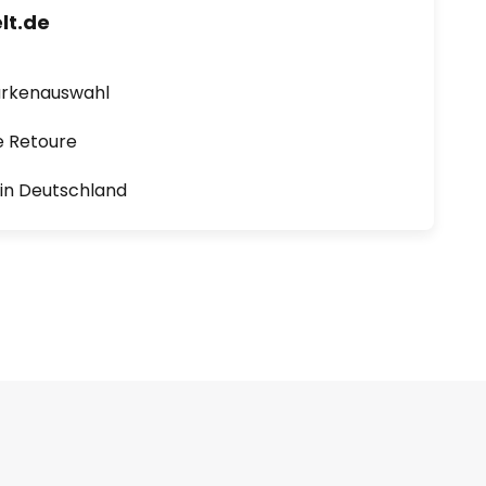
lt.de
arkenauswahl
e Retoure
1 in Deutschland