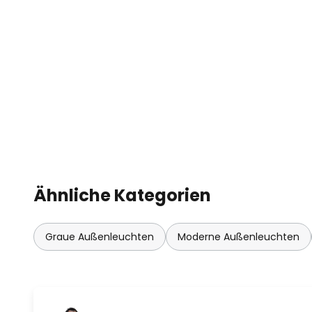
Einfamilienhauses - die LED-Socke
äußerst vielseitig und harmonier
Gartengestaltungskonzepten.
Ähnliche Kategorien
Graue Außenleuchten
Moderne Außenleuchten