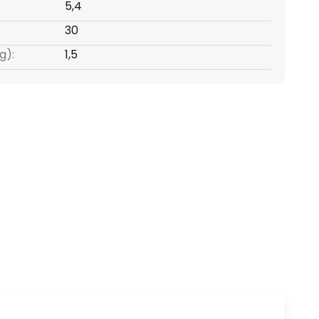
5,4
30
g):
1,5