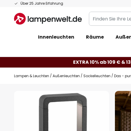
Zum
Über 25 Jahre Erfahrung
Inhalt
Finden
springen
Sie
Ihre
Innenleuchten
Räume
Außen
Leuchte...
EXTRA 10% ab 109 € & 13
Lampen & Leuchten
Außenleuchten
Sockelleuchten
Das - pur
Zum
Ende
der
Bildgalerie
springen