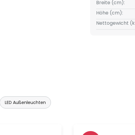
lleuchte Das zeigt sich als
Breite (cm):
t dabei mit unterschiedlichen
Höhe (cm):
Nettogewicht (k
LED Außenleuchten