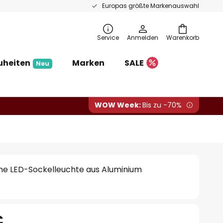
Europas größte Markenauswahl
Service
Anmelden
Warenkorb
uheiten
Marken
SALE
Neu
WOW Week:
Bis zu -70%
che LED-Sockelleuchte aus Aluminium
€