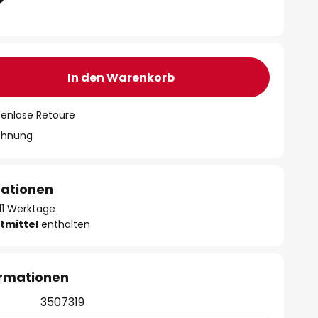
In den Warenkorb
tenlose Retoure
chnung
mationen
- 11 Werktage
tmittel
enthalten
ormationen
3507319