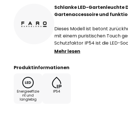
Schlanke LED-Gartenleuchte D
Gartenaccessoire und funktion
Dieses Modell ist betont zurückh
mit einem puristischen Touch ge
Schutzfaktor IP54 ist die LED-S
Eindringen von Spritzwasser un
Mehr lesen
zuverlässig geschützt und kann
Outdoor-Bereich genutzt werde
Produktinformationen
macht die Leuchte stabil und wi
breiten Abstrahlwinkels von 180° 
blendfreie Beleuchtung gesorgt.
Energieeffizie
IP54
nt und
langlebig
Die LED-Wegeleuchte Das lässt si
Gartenbeleuchtung vielfach erfol
Teil des Beleuchtungskonzepts f
Terrassenlampe oder als Lichtqu