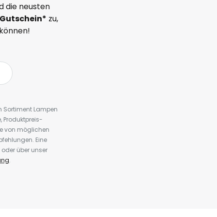
d die neusten
Gutschein*
zu,
 können!
em Sortiment Lampen
 Produktpreis-
te von möglichen
fehlungen. Eine
 oder über unser
ung
.