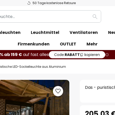
50 Tage kostenlose Retoure
Suche
leuchten
Leuchtmittel
Ventilatoren
Ne
Firmenkunden
OUTLET
Mehr
% ab 159 €
auf fast alles
Code:
RABATT
kopieren
istische LED-Sockelleuchte aus Aluminium
Das - puristis
205,03 