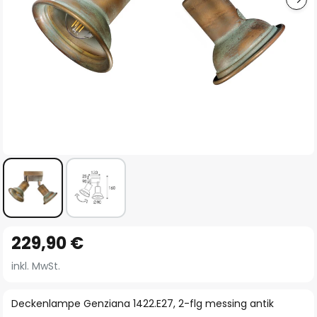
Zum
229,90 €
Anfang
der
inkl. MwSt.
Bildgalerie
springen
Deckenlampe Genziana 1422.E27, 2-flg messing antik