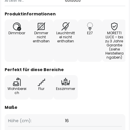
Artikel Nr.:
6515505
Produktinformationen
Dimmbar
Dimmer
Leuchtmitt
E27
MORETTI
nicht
el nicht
LUCE – bis
enthalten
enthalten
zu 3 Jahre
Garantie
(siehe
Herstellera
ngaben)
Perfekt für diese Bereiche
Wohnberei
Flur
Esszimmer
ch
Maße
Höhe (cm):
16