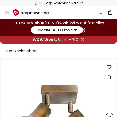
50 Tage kostenlose Retoure
Zum
Inhalt
springen
he
EXTRA 10% ab 109 € & 13% ab 159 €
auf fast alles
Code:
RABATT
kopieren
WOW Week:
Bis zu -70%
Deckenleuchten
Zum
Ende
der
Bildgalerie
springen