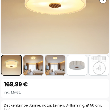
Zum
169,99 €
Anfang
der
inkl. MwSt.
Bildgalerie
springen
Deckenlampe Jannie, natur, Leinen, 3-flammig, Ø 50 cm,
E27