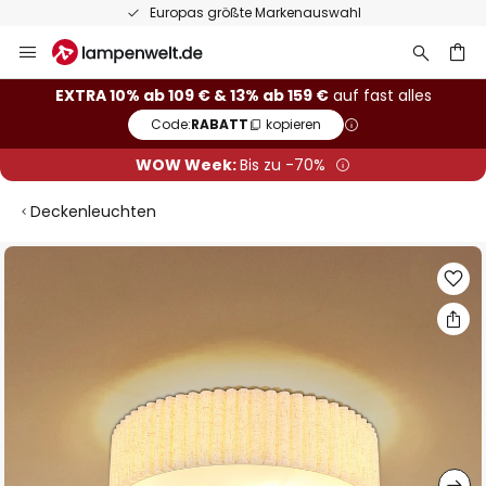
Europas größte Markenauswahl
Zum
Inhalt
springen
he
EXTRA 10% ab 109 € & 13% ab 159 €
auf fast alles
Code:
RABATT
kopieren
WOW Week:
Bis zu -70%
Deckenleuchten
Zum
Ende
der
Bildgalerie
springen