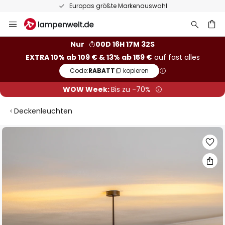
Europas größte Markenauswahl
Zum
Inhalt
springen
he
Nur
00D 16H 17M 32S
EXTRA 10% ab 109 € & 13% ab 159 €
auf fast alles
Code:
RABATT
kopieren
WOW Week:
Bis zu -70%
Deckenleuchten
Zum
Ende
der
Bildgalerie
springen