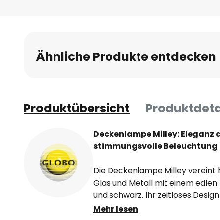
Anfang
der
Bildgalerie
springen
Ähnliche Produkte entdecken
Produktübersicht
Produktdeta
Deckenlampe Milley: Eleganz a
stimmungsvolle Beleuchtung
Die Deckenlampe Milley vereint 
Glas und Metall mit einem edlen
und schwarz. Ihr zeitloses Design
verschiedene Wohnbereiche wi
Mehr lesen
Küche oder Flur ein und setzt stil