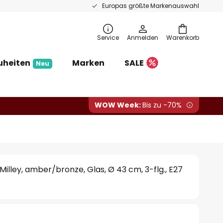
Europas größte Markenauswahl
Service
Anmelden
Warenkorb
uheiten
Marken
SALE
Neu
WOW Week:
Bis zu -70%
lley, amber/bronze, Glas, Ø 43 cm, 3-flg., E27