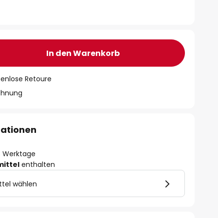
In den Warenkorb
tenlose Retoure
chnung
mationen
- 3 Werktage
mittel
enthalten
ttel wählen