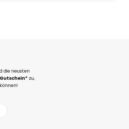
d die neusten
Gutschein*
zu,
 können!