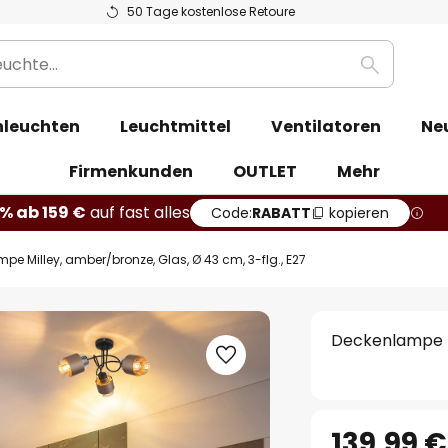
50 Tage kostenlose Retoure
Suche
leuchten
Leuchtmittel
Ventilatoren
Ne
Firmenkunden
OUTLET
Mehr
% ab 159 €
auf fast alles
Code:
RABATT
kopieren
pe Milley, amber/bronze, Glas, Ø 43 cm, 3-flg., E27
Deckenlampe Mi
139,99 €