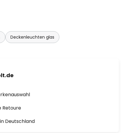
n
Deckenleuchten glas
lt.de
arkenauswahl
e Retoure
1 in Deutschland