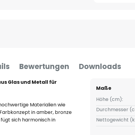
ils
Bewertungen
Downloads
us Glas und Metall für
Maße
Höhe (cm):
hochwertige Materialien wie
Durchmesser (c
 Farbkonzept in amber, bronze
 fügt sich harmonisch in
Nettogewicht (k
e Wohnzimmer, Esszimmer,
volle Akzente. Mit ihrem