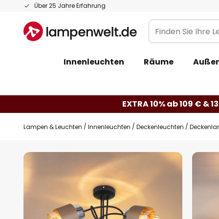
Zum
Über 25 Jahre Erfahrung
Inhalt
Finden
springen
Sie
Ihre
Innenleuchten
Räume
Außen
Leuchte...
EXTRA 10% ab 109 € & 13
Lampen & Leuchten
Innenleuchten
Deckenleuchten
Deckenlam
Zum
Ende
der
Bildgalerie
springen