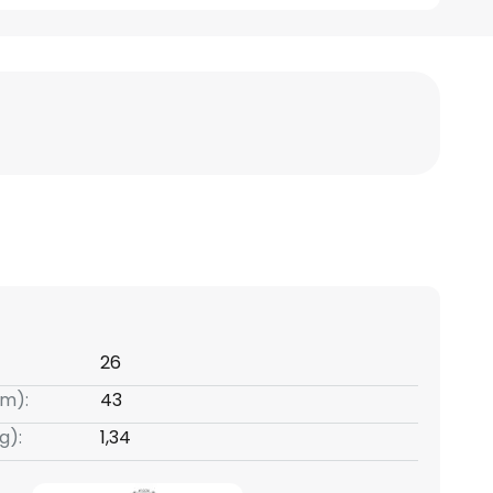
26
m):
43
g):
1,34