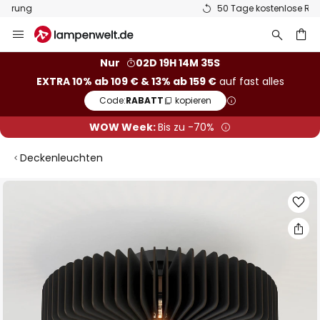
50 Tage kostenlose Retoure
Zum
Inhalt
springen
he
Nur
02D 19H 14M 35S
EXTRA 10% ab 109 € & 13% ab 159 €
auf fast alles
Code:
RABATT
kopieren
WOW Week:
Bis zu -70%
Deckenleuchten
Zum
Ende
der
Bildgalerie
springen