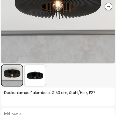
Zum
Deckenlampe Palombaia, Ø 50 cm, Stahl/Holz, E27
Anfang
der
Bildgalerie
inkl. MwSt.