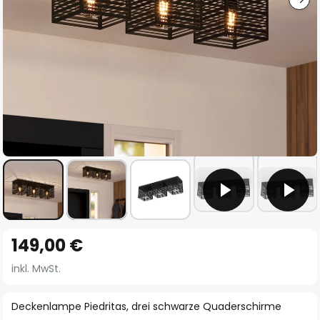
Zum
149,00 €
Anfang
der
inkl. MwSt.
Bildgalerie
springen
Deckenlampe Piedritas, drei schwarze Quaderschirme