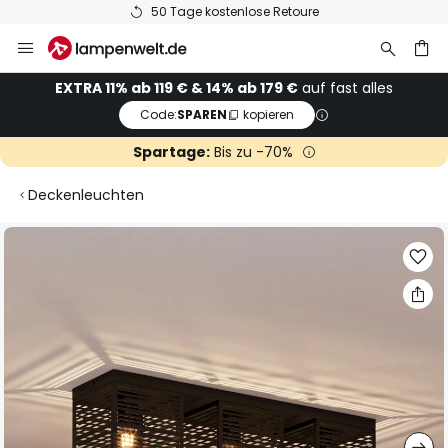
50 Tage kostenlose Retoure
Zum
Inhalt
springen
he
EXTRA 11% ab 119 € & 14% ab 179 €
auf fast alles
Code:
SPAREN
kopieren
Spartage:
Bis zu -70%
Deckenleuchten
Zum
Ende
der
Bildgalerie
springen