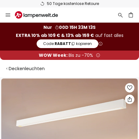
50 Tage kostenlose Retoure
Zum
Inhalt
springen
he
Nur
00D 15H 33M 12S
EXTRA 10% ab 109 € & 13% ab 159 €
auf fast alles
Code:
RABATT
kopieren
WOW Week:
Bis zu -70%
Deckenleuchten
Zum
Ende
der
Bildgalerie
springen