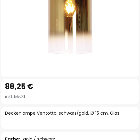
Zum
88,25 €
Anfang
der
inkl. MwSt.
Bildgalerie
springen
Deckenlampe Ventotto, schwarz/gold, Ø 15 cm, Glas
Farbe:
gold / schwarz