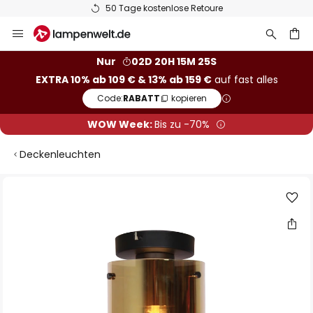
50 Tage kostenlose Retoure
Zum
Inhalt
springen
he
Nur
02D 20H 15M 24S
EXTRA 10% ab 109 € & 13% ab 159 €
auf fast alles
Code:
RABATT
kopieren
WOW Week:
Bis zu -70%
Deckenleuchten
Zum
Ende
der
Bildgalerie
springen