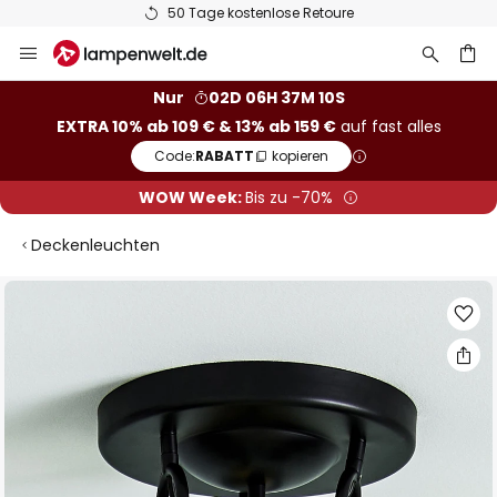
50 Tage kostenlose Retoure
Zum
Inhalt
springen
he
Nur
02D 06H 37M 09S
EXTRA 10% ab 109 € & 13% ab 159 €
auf fast alles
Code:
RABATT
kopieren
WOW Week:
Bis zu -70%
Deckenleuchten
Zum
Ende
der
Bildgalerie
springen