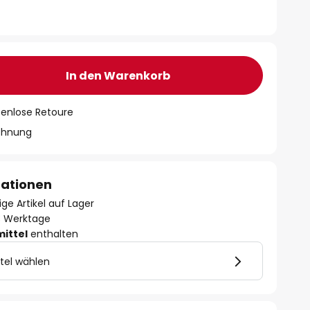
In den Warenkorb
tenlose Retoure
chnung
mationen
ge Artikel auf Lager
- 3 Werktage
mittel
enthalten
tel wählen