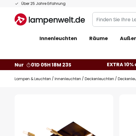
Zum
Über 25 Jahre Erfahrung
Inhalt
Finden
springen
Sie
Ihre
Innenleuchten
Räume
Außen
Leuchte...
EXTRA 10% a
Nur
01D 05H 18M 22S
Lampen & Leuchten
Innenleuchten
Deckenleuchten
Deckenle
Zum
Ende
der
Bildgalerie
springen