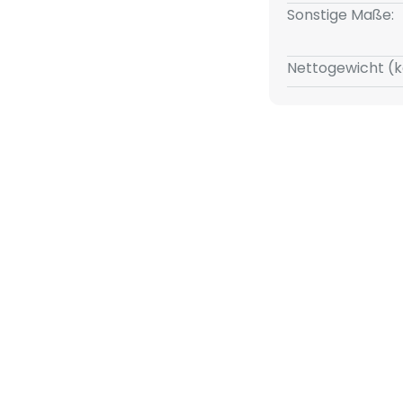
ngen sind nicht in der Lieferung
Sonstige Maße:
Nettogewicht (k