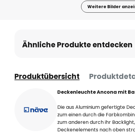
Weitere Bilder anze
Zum
Anfang
der
Bildgalerie
Ähnliche Produkte entdecken
springen
Produktübersicht
Produktdeta
Deckenleuchte Ancona mit Ba
Die aus Aluminium gefertigte D
zum einen durch die Farbkombin
zum anderen durch ihr Backlight
Deckenelements nach oben stra