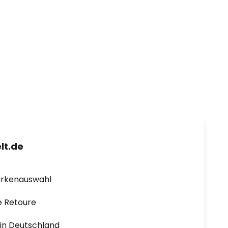
lt.de
arkenauswahl
e Retoure
1 in Deutschland