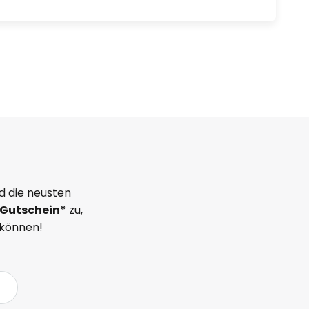
d die neusten
Gutschein*
zu,
 können!