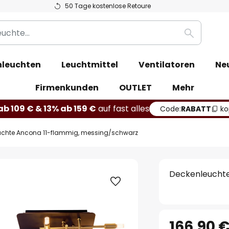
50 Tage kostenlose Retoure
Suche
leuchten
Leuchtmittel
Ventilatoren
Ne
Firmenkunden
OUTLET
Mehr
b 109 € & 13% ab 159 €
auf fast alles
Code:
RABATT
ko
uchte Ancona 11-flammig, messing/schwarz
Deckenleuchte
166,90 