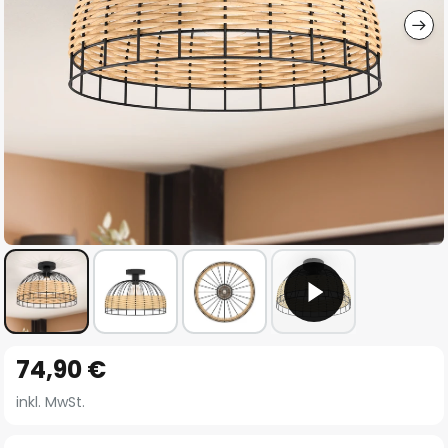
Zum
74,90 €
Anfang
der
inkl. MwSt.
Bildgalerie