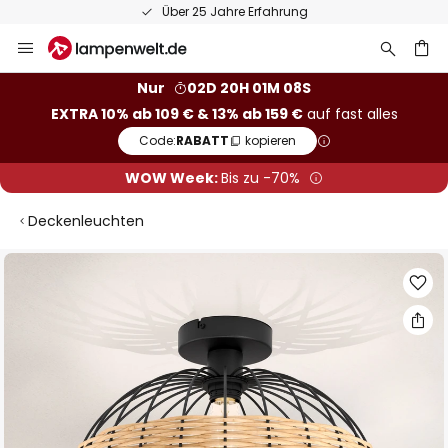
Über 25 Jahre Erfahrung
Zum
Inhalt
springen
he
Nur
02D 20H 01M 07S
EXTRA 10% ab 109 € & 13% ab 159 €
auf fast alles
Code:
RABATT
kopieren
WOW Week:
Bis zu -70%
Deckenleuchten
Zum
Ende
der
Bildgalerie
springen