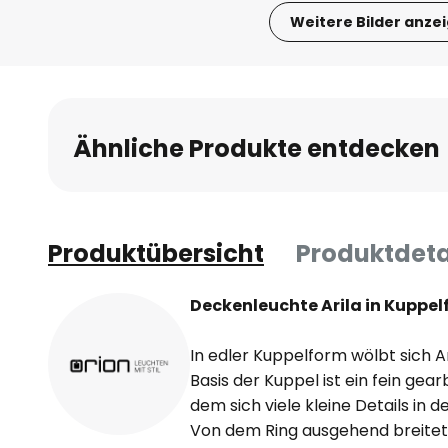
Weitere Bilder anze
Zum
Anfang
der
Bildgalerie
Ähnliche Produkte entdecken
springen
Produktübersicht
Produktdeta
Deckenleuchte Arila in Kuppe
In edler Kuppelform wölbt sich A
Basis der Kuppel ist ein fein gea
dem sich viele kleine Details in 
Von dem Ring ausgehend breitet 