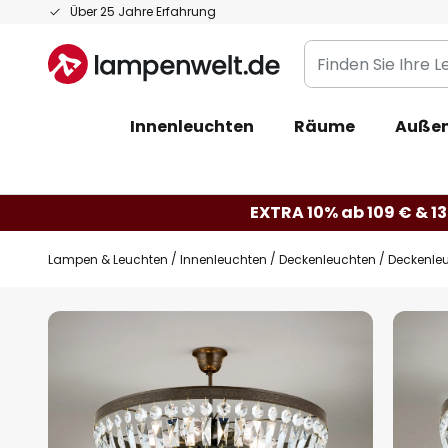
Zum
Über 25 Jahre Erfahrung
Inhalt
Finden
springen
Sie
Ihre
Innenleuchten
Räume
Außen
Leuchte...
EXTRA 10% ab 109 € & 13
Lampen & Leuchten
Innenleuchten
Deckenleuchten
Deckenleu
Zum
Ende
der
Bildgalerie
springen