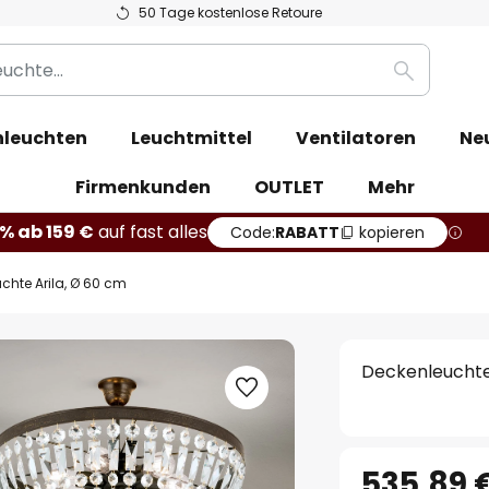
50 Tage kostenlose Retoure
Suche
leuchten
Leuchtmittel
Ventilatoren
Ne
Firmenkunden
OUTLET
Mehr
% ab 159 €
auf fast alles
Code:
RABATT
kopieren
chte Arila, Ø 60 cm
Deckenleuchte
535,89 