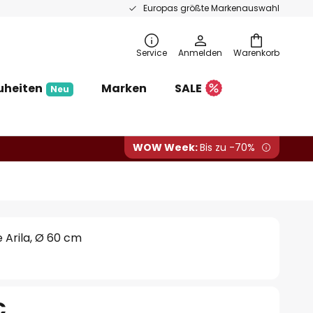
Europas größte Markenauswahl
Service
Anmelden
Warenkorb
uheiten
Marken
SALE
Neu
WOW Week:
Bis zu -70%
 Arila, Ø 60 cm
€