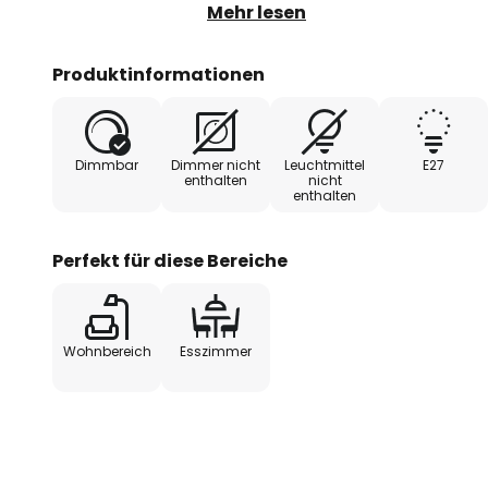
einzelnen Kristallen aus Glas nach
Mehr lesen
schließlich in einer Kupferspitz
Kristallbehang der Kuppel garan
Produktinformationen
Lichterspiel.
Dimmbar
Dimmer nicht
Leuchtmittel
E27
enthalten
nicht
enthalten
Perfekt für diese Bereiche
Wohnbereich
Esszimmer