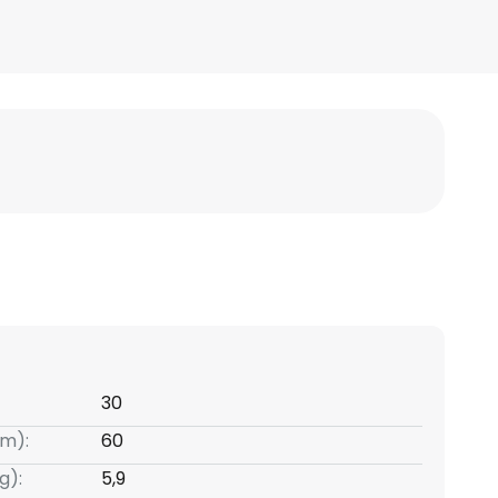
30
m):
60
g):
5,9