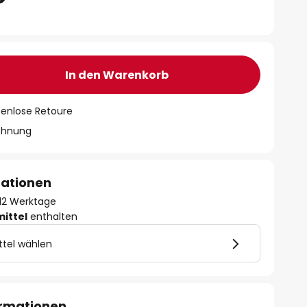
In den Warenkorb
tenlose Retoure
chnung
mationen
- 12 Werktage
mittel
enthalten
ttel wählen
ormationen