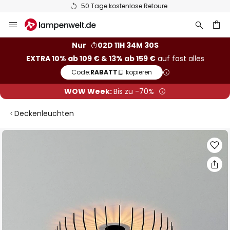
50 Tage kostenlose Retoure
Zum
Inhalt
springen
he
Nur
02D 11H 34M 30S
EXTRA 10% ab 109 € & 13% ab 159 €
auf fast alles
Code:
RABATT
kopieren
WOW Week:
Bis zu -70%
Deckenleuchten
Zum
Ende
der
Bildgalerie
springen