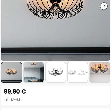
Zum
99,90 €
Anfang
der
inkl. MwSt.
Bildgalerie