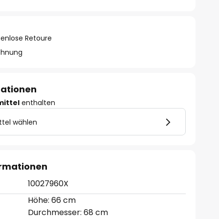
tenlose Retoure
chnung
mationen
mittel
enthalten
ttel wählen
ormationen
10027960X
Höhe: 66 cm
Durchmesser: 68 cm