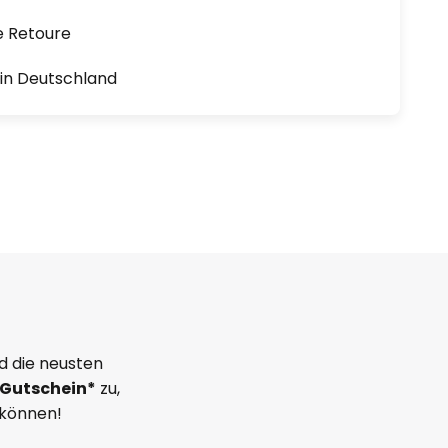
e Retoure
1 in Deutschland
d die neusten
Gutschein*
zu,
 können!