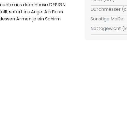
leuchte aus dem Hause DESIGN
Durchmesser (c
llt sofort ins Auge. Als Basis
n dessen Armen je ein Schirm
Sonstige Maße:
dgeblasenem Glas hergestellt
Nettogewicht (k
nicht enthalten, siehe
 ein ebenfalls mattweißes
nten ein Leuchtmittel mit
as Leuchtmittel hier durch den
om Molecule ist in jedem Fall
lickfang.
 ein Unikat. Einschlüsse im
d möglich.