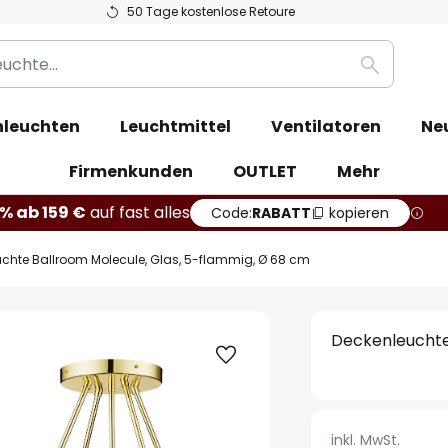
50 Tage kostenlose Retoure
Suche
leuchten
Leuchtmittel
Ventilatoren
Ne
Firmenkunden
OUTLET
Mehr
% ab 159 €
auf fast alles
Code:
RABATT
kopieren
chte Ballroom Molecule, Glas, 5-flammig, Ø 68 cm
Deckenleuchte
inkl. MwSt.