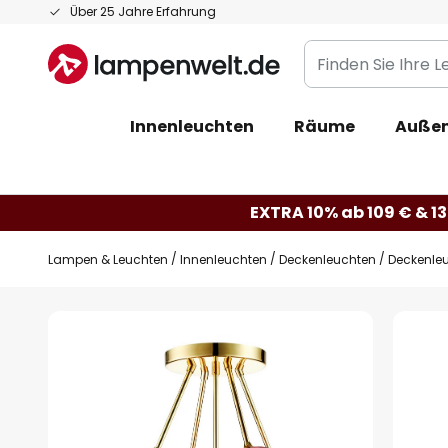
Zum
Über 25 Jahre Erfahrung
Inhalt
Finden
springen
Sie
Ihre
Innenleuchten
Räume
Außen
Leuchte...
EXTRA 10% ab 109 € & 13
Lampen & Leuchten
Innenleuchten
Deckenleuchten
Deckenleu
Zum
Ende
der
Bildgalerie
springen