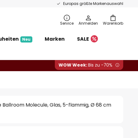
Europas größte Markenauswahl
Service
Anmelden
Warenkorb
uheiten
Marken
SALE
Neu
WOW Week:
Bis zu -70%
 Ballroom Molecule, Glas, 5-flammig, Ø 68 cm