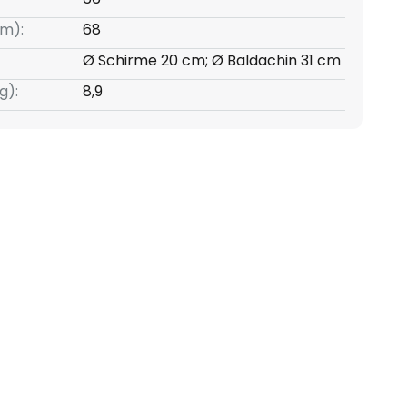
m):
68
Ø Schirme 20 cm; Ø Baldachin 31 cm
g):
8,9