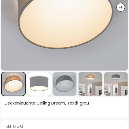
Zum
Deckenleuchte Ceiling Dream, Textil, grau
Anfang
der
Bildgalerie
inkl. MwSt.