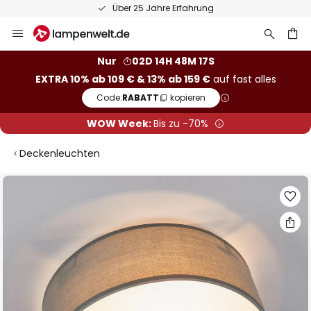
Über 25 Jahre Erfahrung
Zum
Inhalt
springen
he
Nur
02D 14H 48M 16S
EXTRA 10% ab 109 € & 13% ab 159 €
auf fast alles
Code:
RABATT
kopieren
WOW Week:
Bis zu -70%
Deckenleuchten
Zum
Ende
der
Bildgalerie
springen