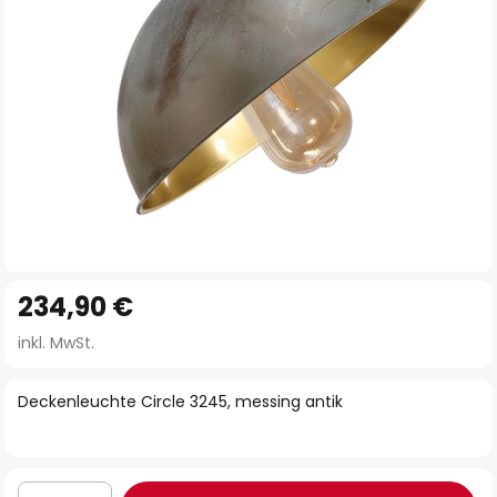
Zum
234,90 €
Anfang
der
inkl. MwSt.
Bildgalerie
springen
Deckenleuchte Circle 3245, messing antik