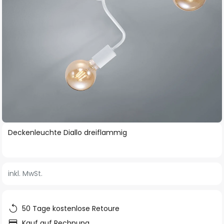
Zum
Deckenleuchte Diallo dreiflammig
Anfang
der
Bildgalerie
inkl. MwSt.
springen
50 Tage kostenlose Retoure
Kauf auf Rechnung