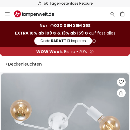
50 Tage kostenlose Retoure
Zum
Inhalt
springen
he
Nur
02D 06H 35M 34S
EXTRA 10% ab 109 € & 13% ab 159 €
auf fast alles
Code:
RABATT
kopieren
WOW Week:
Bis zu -70%
Deckenleuchten
Zum
Ende
der
Bildgalerie
springen